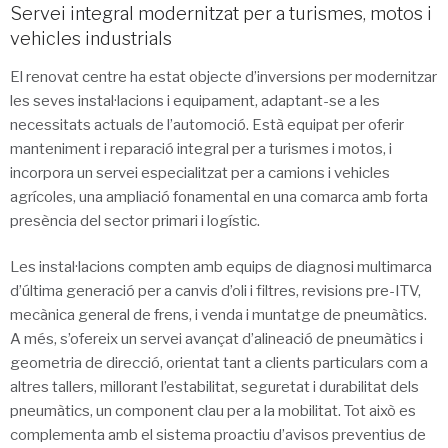
Servei integral modernitzat per a turismes, motos i
vehicles industrials
El renovat centre ha estat objecte d’inversions per modernitzar
les seves instal·lacions i equipament, adaptant-se a les
necessitats actuals de l’automoció. Està equipat per oferir
manteniment i reparació integral per a turismes i motos, i
incorpora un servei especialitzat per a camions i vehicles
agrícoles, una ampliació fonamental en una comarca amb forta
presència del sector primari i logístic.
Les instal·lacions compten amb equips de diagnosi multimarca
d’última generació per a canvis d’oli i filtres, revisions pre-ITV,
mecànica general de frens, i venda i muntatge de pneumàtics.
A més, s’ofereix un servei avançat d’alineació de pneumàtics i
geometria de direcció, orientat tant a clients particulars com a
altres tallers, millorant l’estabilitat, seguretat i durabilitat dels
pneumàtics, un component clau per a la mobilitat. Tot això es
complementa amb el sistema proactiu d’avisos preventius de