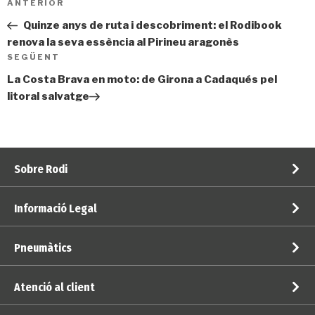
Entrada
ANTERIOR
d'entrades
prèvia
Quinze anys de ruta i descobriment: el Rodibook
renova la seva essència al Pirineu aragonès
Entrada
SEGÜENT
següent
La Costa Brava en moto: de Girona a Cadaqués pel
litoral salvatge
Sobre Rodi
Informació Legal
Pneumàtics
Atenció al client