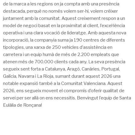
de la marca a les regions on ja compta amb una presència
destacada, perquè no només volem ser-hi, volem créixer
juntament amb la comunitat. Aquest creixement respon a un
model de negoci basat en la proximitat al client, l’excel·lència
operativa i una clara vocació de lideratge. Amb aquesta nova
incorporació, la companyia suma ja 190 centres de diferents
tipologies, una xarxa de 250 vehicles d’assistència en
carretera i un equip humà de més de 2.200 empleats que
atenen més de 700.000 clients cada any. La seva presència
segueix sent forta a Catalunya, Aragó, Canàries, Portugal,
Galícia, Navarra i La Rioja, sumant durant aquest 2026 una
notable expansió també a la Comunitat Valenciana. Aquest
2026, ens segueix movent el compromís d’oferir qualitat de
servei per ser allà on ens necessitis. Benvingut l’equip de Santa
Eulàlia de Ronçana!
Navegació