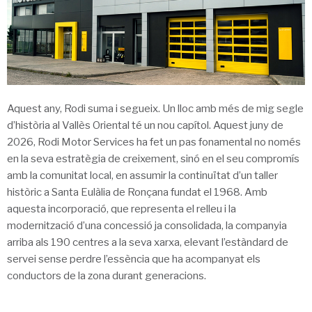
Aquest any, Rodi suma i segueix. Un lloc amb més de mig segle
d’història al Vallès Oriental té un nou capítol. Aquest juny de
2026, Rodi Motor Services ha fet un pas fonamental no només
en la seva estratègia de creixement, sinó en el seu compromís
amb la comunitat local, en assumir la continuïtat d’un taller
històric a Santa Eulàlia de Ronçana fundat el 1968. Amb
aquesta incorporació, que representa el relleu i la
modernització d’una concessió ja consolidada, la companyia
arriba als 190 centres a la seva xarxa, elevant l’estàndard de
servei sense perdre l’essència que ha acompanyat els
conductors de la zona durant generacions.