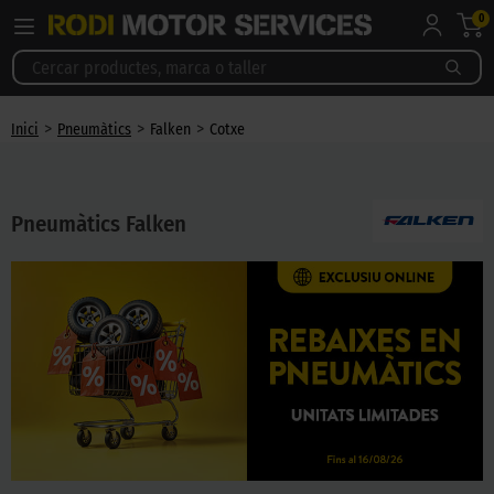
0
>
>
>
Inici
Pneumàtics
Falken
Cotxe
Pneumàtics Falken