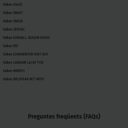
Falken HS435
Falken SN807
Falken SN828
Falken ZE914EC
Falken EUROALL SEASON AS200
Falken R51
Falken EUROWINTER HS01 SUV
Falken LANDAIR LA/AT T110
Falken WPAT01
Falken WILDPEAK M/T MT01
Preguntes freqüents (FAQs)