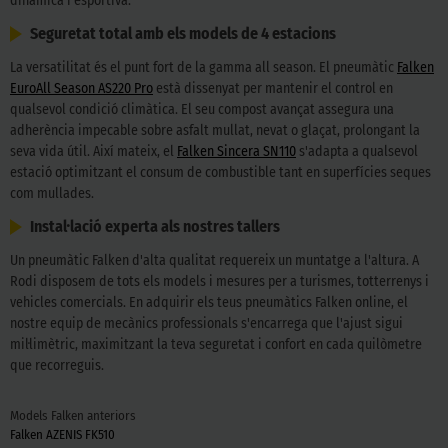
dinàmica i esportiva.
Seguretat total amb els models de 4 estacions
La versatilitat és el punt fort de la gamma all season. El pneumàtic
Falken
EuroAll Season AS220 Pro
està dissenyat per mantenir el control en
qualsevol condició climàtica. El seu compost avançat assegura una
adherència impecable sobre asfalt mullat, nevat o glaçat, prolongant la
seva vida útil. Així mateix, el
Falken Sincera SN110
s'adapta a qualsevol
estació optimitzant el consum de combustible tant en superfícies seques
com mullades.
Instal·lació experta als nostres tallers
Un pneumàtic Falken d'alta qualitat requereix un muntatge a l'altura. A
Rodi disposem de tots els models i mesures per a turismes, totterrenys i
vehicles comercials. En adquirir els teus pneumàtics Falken online, el
nostre equip de mecànics professionals s'encarrega que l'ajust sigui
mil·limètric, maximitzant la teva seguretat i confort en cada quilòmetre
que recorreguis.
Models Falken anteriors
Falken AZENIS FK510