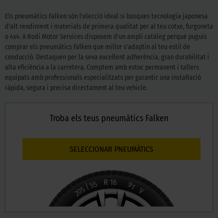
Els pneumàtics Falken són l'elecció ideal si busques tecnologia japonesa
d'alt rendiment i materials de primera qualitat per al teu cotxe, furgoneta
o 4x4. A Rodi Motor Services disposem d'un ampli catàleg perquè puguis
comprar els pneumàtics Falken que millor s'adaptin al teu estil de
conducció. Destaquen per la seva excel·lent adherència, gran durabilitat i
alta eficiència a la carretera. Comptem amb estoc permanent i tallers
equipats amb professionals especialitzats per garantir una instal·lació
ràpida, segura i precisa directament al teu vehicle.
Troba els teus pneumàtics Falken
SELECCIONAR PNEUMÀTICS
R
16
55
91
/
205
V