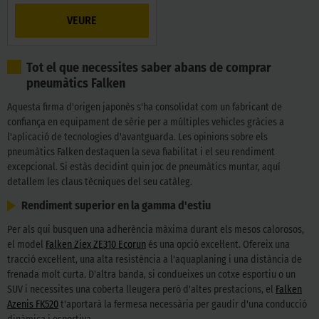
VEURE
Tot el que necessites saber abans de comprar
pneumàtics Falken
Aquesta firma d'origen japonès s'ha consolidat com un fabricant de
confiança en equipament de sèrie per a múltiples vehicles gràcies a
l'aplicació de tecnologies d'avantguarda. Les opinions sobre els
pneumàtics Falken destaquen la seva fiabilitat i el seu rendiment
excepcional. Si estàs decidint quin joc de pneumàtics muntar, aquí
detallem les claus tècniques del seu catàleg.
Rendiment superior en la gamma d'estiu
Per als qui busquen una adherència màxima durant els mesos calorosos,
el model
Falken Ziex ZE310 Ecorun
és una opció excel·lent. Ofereix una
tracció excel·lent, una alta resistència a l'aquaplaning i una distància de
frenada molt curta. D'altra banda, si condueixes un cotxe esportiu o un
SUV i necessites una coberta lleugera però d'altes prestacions, el
Falken
Azenis FK520
t'aportarà la fermesa necessària per gaudir d'una conducció