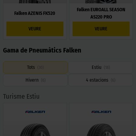
Falken EUROALL SEASON
Falken AZENIS FK520
AS220 PRO
VEURE
VEURE
Gama de Pneumàtics Falken
Tots
Estiu
(
30
)
(
18
)
Hivern
4 estacions
(
6
)
(
6
)
Turisme Estiu