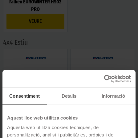
Falken EUROWINTER HS02
PRO
VEURE
4x4 Estiu
Consentiment
Detalls
Informació
Falken AZENIS FK453CC
Falken AZENIS FK510 SUV
VEURE
VEURE
Aquest lloc web utilitza cookies
Aquesta web utilitza cookies tècniques, de
personalització, anàlisi i publicitàries, pròpies i de