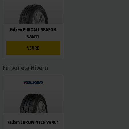
Falken EUROALL SEASON
VAN11
VEURE
Furgoneta Hivern
Falken EUROWINTER VAN01