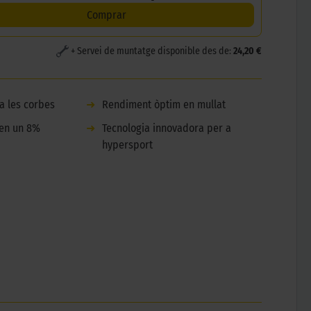
Comprar
+ Servei de muntatge disponible des de:
24,20 €
a les corbes
➜
Rendiment òptim en mullat
 en un 8%
➜
Tecnologia innovadora per a
hypersport