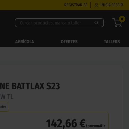
REGISTRAR-SE
INICIA SESSIÓ
0
AGRÍCOLA
OFERTES
TALLERS
NE BATTLAX S23
8W TL
nter
142,66 €
/pneumàtic