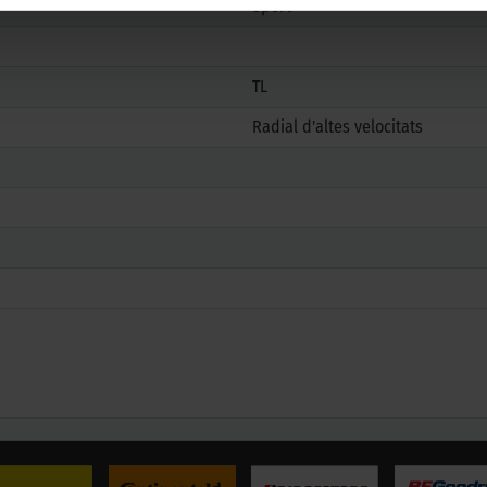
Sport
TL
Radial d'altes velocitats