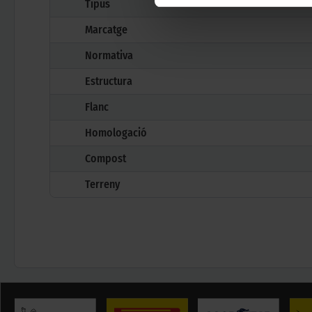
Tipus
Marcatge
Normativa
Estructura
Flanc
Homologació
Compost
Terreny