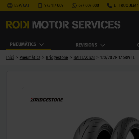
ESP
/
CAT
973 117 009
677 007 000
ET TRUQUEM?
PNEUMÀTICS
REVISIONS
>
>
>
>
Inici
Pneumàtics
Bridgestone
BATTLAX S23
120/70 ZR 17 58W TL