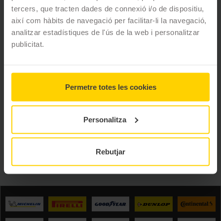
tercers, que tracten dades de connexió i/o de dispositiu,
Transparència garantida mitjançant la utilització del
així com hàbits de navegació per facilitar-li la navegació,
full de treball, on es defineixen les operacions a
analitzar estadístiques de l'ús de la web i personalitzar
efectuar en el seu vehicle, amb el seu pressupost
publicitat.
corresponent.
Instal·lacions en condicions òptimes de servei.
Màxima professionalitat al tenir cura del seu
vehicle, gràcies als programes de formació contínua
Permetre totes les cookies
desenvolupats a aquest efecte.
Personalitza
CERCADOR DE PNEUMÀTICS
Rebutjar