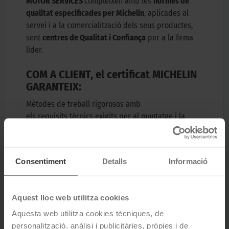
MOTOR SERVICES
compleixen amb les
normes de
qualitat especificades per Michelin
, aplicades al
servei i a la comercialització dels seus productes,
sent
centres de Qualitat i Confiança
per a la firma
líder.
COM A CLIENT, el certificat MICHELIN
GARANTEIX:
Mètodes de treball rigorosos amb
els requisits tècnics exigits per al muntatge i la
comercialització de pneumàtics.
Punts de venda que reuneixen totes les condicions
necessàries per a oferir-li una atenció
Consentiment
Detalls
Informació
personalitzada, vetllant per la seva seguretat i
comoditat.
Maquinària i utillatge adequats per a la correcta
Aquest lloc web utilitza cookies
manipulació dels productes que se li ofereixen.
Aquesta web utilitza cookies tècniques, de
Personal a la seva disposició per a qualsevol
personalització, anàlisi i publicitàries, pròpies i de
suggeriment o dubte que vulgui compartir.