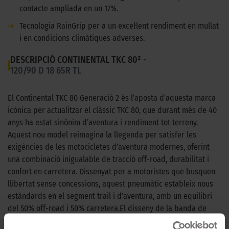
contacte ampliada en un 17%.
➜
Tecnologia RainGrip per a un excel·lent rendiment en mullat
i en condicions climàtiques adverses.
DESCRIPCIÓ CONTINENTAL TKC 80² -
120/90 D 18 65R TL
El Continental TKC 80 Generació 2 és l’aposta d’aquesta marca
icònica per actualitzar el clàssic TKC 80, que durant més de 40
anys ha estat sinònim d’aventura i rendiment tot terreny.
Aquest nou model reimagina la llegenda per satisfer les
exigències de les motocicletes d’aventura modernes, oferint
una combinació inigualable de tracció off-road, durabilitat i
confort en carretera. Dissenyat per a motoristes que busquen
llibertat sense concessions, aquest pneumàtic estableix nous
estàndards en el segment trail i d’aventura, amb un equilibri
del 50% off-road i 50% carretera.El disseny de la banda de
rodament ha estat completament renovat, incorporant tacs