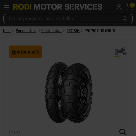
0
>
>
>
>
Inici
Pneumàtics
Continental
TKC 80²
120/90 D 18 65R TL
1
/
1