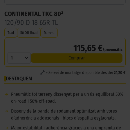
CONTINENTAL TKC 80²
120/90 D 18 65R TL
Trail
50 Off Road
Darrera
115,65 €
/pneumàtic
1
Comprar
+ Servei de muntatge disponible des de:
24,20 €
DESTAQUEM
➜
Pneumàtic tot terreny dissenyat per a un ús equilibrat 50%
on-road i 50% off-road.
➜
Disseny de la banda de rodament optimitzat amb vores
d’adherència addicionals i blocs d’espatlla esglaonats.
➜
Major estabilitat i adherència gràcies a una empremta de