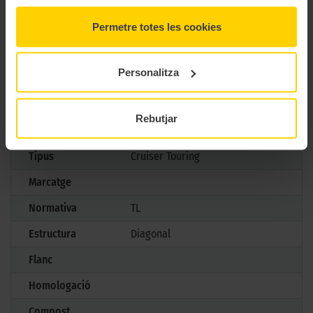
Marca
Dunlop
Permetre totes les cookies
Model
D 404
Personalitza
Mesures
140/90 D 15 70H TL
Aplicació
Darrera
Rebutjar
Gama
Custom
Tipus
Cruiser Touring
Marcatge
Normativa
TL
Estructura
Diagonal
Flanc
Homologació
Compost