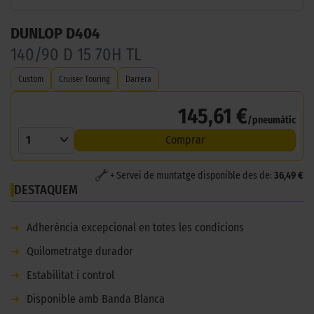
DUNLOP D404
140/90 D 15 70H TL
Custom
Cruiser Touring
Darrera
145,61 €
/pneumàtic
1
Comprar
+ Servei de muntatge disponible des de:
36,49 €
DESTAQUEM
➜
Adherència excepcional en totes les condicions
➜
Quilometratge durador
➜
Estabilitat i control
➜
Disponible amb Banda Blanca