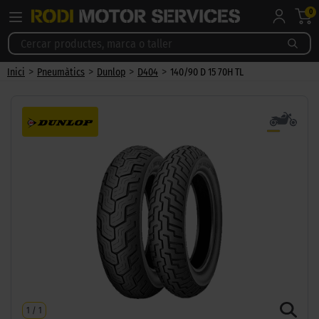
0
>
>
>
>
Inici
Pneumàtics
Dunlop
D404
140/90 D 15 70H TL
1
/
1