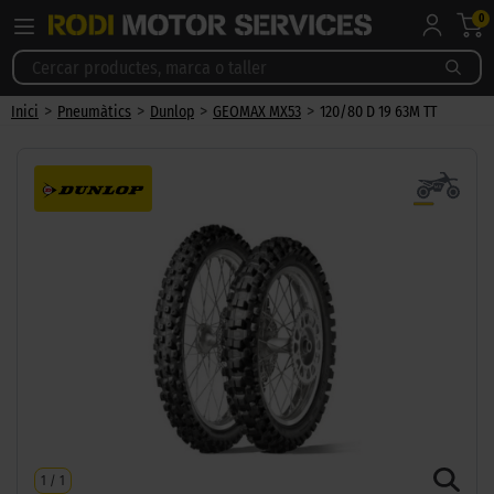
0
>
>
>
>
Inici
Pneumàtics
Dunlop
GEOMAX MX53
120/80 D 19 63M TT
1
/
1