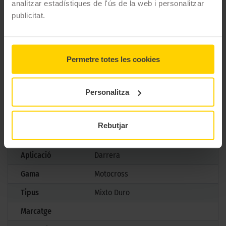
analitzar estadístiques de l'ús de la web i personalitzar
dimensions de rendiment i confiança en cada recorregut. Porta
publicitat.
la teva conducció al següent nivell i experimenta el poder de la
veritable innovació en cada corba. Amb el GEOMAX MX53,
desafia els límits i conquista el camí cap a l'excel·lència!
Permetre totes les cookies
CARACTERÍSTIQUES TÈCNIQUES
Personalitza
Marca
Dunlop
Model
Geomax Mx 53
Rebutjar
Mesures
120/80 D 19 63M TT
Aplicació
Darrera
Gama
Motocross
Tipus
Mixto Duro
Marcatge