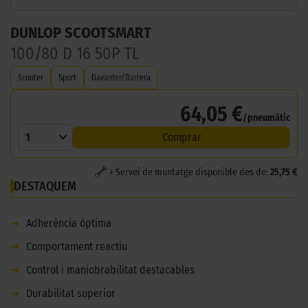
DUNLOP SCOOTSMART
100/80 D 16 50P TL
Scooter
Sport
Davanter/Darrera
64,05 €
/pneumàtic
1
Comprar
+ Servei de muntatge disponible des de:
25,75 €
DESTAQUEM
➜
Adherència òptima
➜
Comportament reactiu
➜
Control i maniobrabilitat destacables
➜
Durabilitat superior