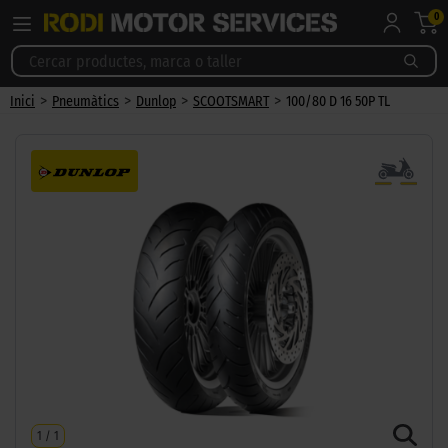
0
>
>
>
>
Inici
Pneumàtics
Dunlop
SCOOTSMART
100/80 D 16 50P TL
1
/
1