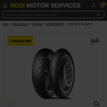
0
>
>
>
>
Inici
Pneumàtics
Dunlop
SCOOTSMART
130/80 D 16 64P TL
1
/
1