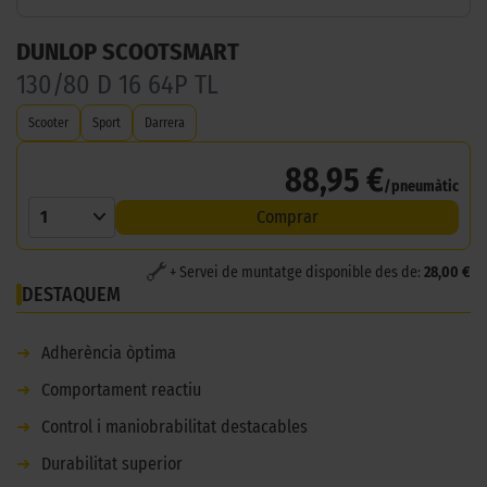
DUNLOP SCOOTSMART
130/80 D 16 64P TL
Scooter
Sport
Darrera
88,95 €
/pneumàtic
1
Comprar
+ Servei de muntatge disponible des de:
28,00 €
DESTAQUEM
➜
Adherència òptima
➜
Comportament reactiu
➜
Control i maniobrabilitat destacables
➜
Durabilitat superior