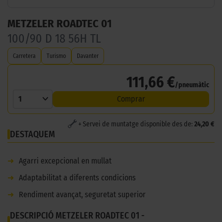
METZELER ROADTEC 01
100/90 D 18 56H TL
Carretera
Turismo
Davanter
111,66 €
/pneumàtic
1
Comprar
+ Servei de muntatge disponible des de:
24,20 €
DESTAQUEM
➜
Agarri excepcional en mullat
➜
Adaptabilitat a diferents condicions
➜
Rendiment avançat, seguretat superior
DESCRIPCIÓ METZELER ROADTEC 01 -