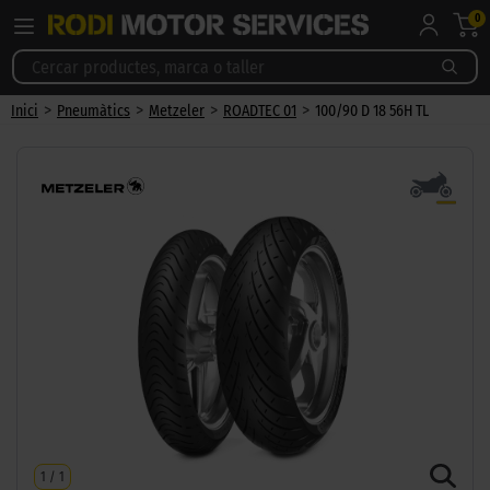
0
>
>
>
>
Inici
Pneumàtics
Metzeler
ROADTEC 01
100/90 D 18 56H TL
1
/
1