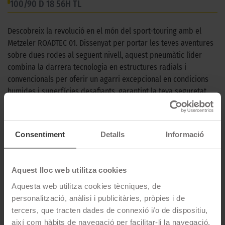
100/90 D 18 56H TL
Descobreix la revolució en el món del sport-touring amb el
Metzeler ROADTEC 01. Dissenyat per portar les teves aventures
sobre dues rodes al següent nivell, aquest pneumàtic líder
combina la darrera tecnologia en estructures radials i
convencionals per oferir un agarri excepcional en condicions
humides i superfícies desafiants, garantint la teva seguretat
mentre explores nous horitzons. Amb una durabilitat millorada
i un rendiment constant, el ROADTEC 01 s’adapta al teu estil de
conducció i a diverses motocicletes, assegurant que cada
Consentiment
Detalls
Informació
viatge sigui una experiència de confiança i emoció. Eleva el teu
viatge, tria ROADTEC 01 i desafia els límits de la carretera.
Aquest lloc web utilitza cookies
CARACTERÍSTIQUES TÈCNIQUES
Aquesta web utilitza cookies tècniques, de
personalització, anàlisi i publicitàries, pròpies i de
Marca
Metzeler
tercers, que tracten dades de connexió i/o de dispositiu,
Model
Roadtec 01
així com hàbits de navegació per facilitar-li la navegació,