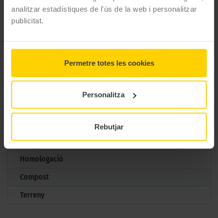
analitzar estadístiques de l'ús de la web i personalitzar
Mesures
100/90 D 18 56H TL
publicitat.
Aplicació
Davanter
Gama
Carretera
Permetre totes les cookies
Tipus
Turismo
Marcatge
Personalitza
Normativa
TL
Estructura
Diagonal
Rebutjar
Flanc
Homologació
Compost
Terreny