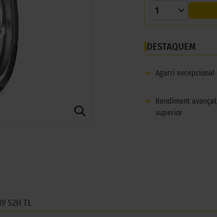
1
DESTAQUEM
➜
Agarri excepcional 
➜
Rendiment avançat,
superior
19 52H TL