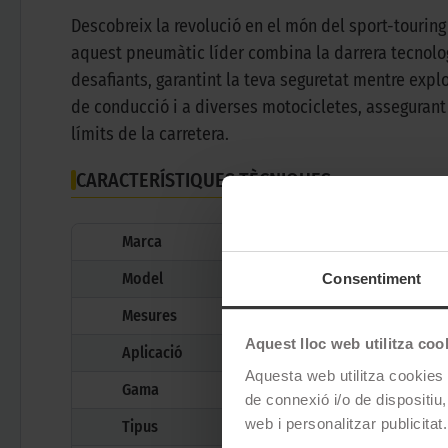
Descobreix la revolució en el món del sport-touring
aquest pneumàtic líder combina la darrera tecnolog
desafiants, garantint la teva seguretat mentre expl
de conducció i a diverses motocicletes, assegurant 
límits de la carretera.
CARACTERÍSTIQUES TÈCNIQUES
Marca
Model
Consentiment
Mesures
Aquest lloc web utilitza coo
Aplicació
Aquesta web utilitza cookies t
Gama
de connexió i/o de dispositiu,
web i personalitzar publicitat.
Tipus