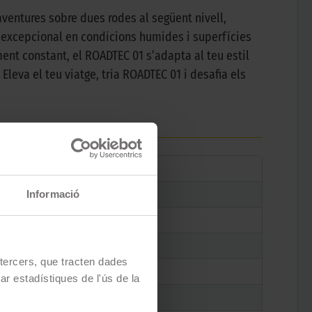
aventures sobre dues rodes al següent nivell,
i excepcional en condicions humides i superfícies
ment constant, el ROADTEC 01 s’adapta al teu estil
leva el teu viatge, tria ROADTEC 01 i desafia els
Informació
e tercers, que tracten dades
zar estadístiques de l'ús de la