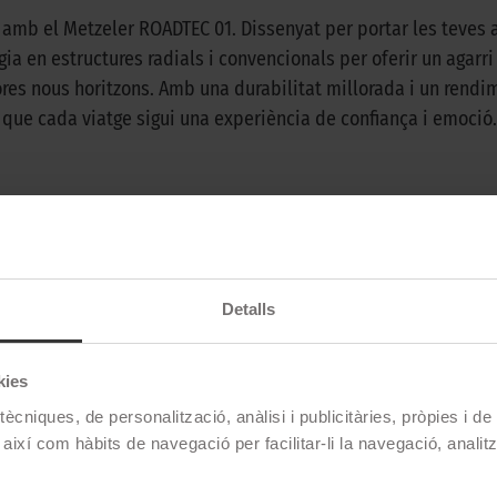
 amb el Metzeler ROADTEC 01. Dissenyat per portar les teves 
ia en estructures radials i convencionals per oferir un agarr
ores nous horitzons. Amb una durabilitat millorada i un rendi
que cada viatge sigui una experiència de confiança i emoció. E
Metzeler
Roadtec 01
Detalls
90/90 D 19 52H TL
kies
Davanter
ècniques, de personalització, anàlisi i publicitàries, pròpies i d
Carretera
 així com hàbits de navegació per facilitar-li la navegació, analit
Turismo