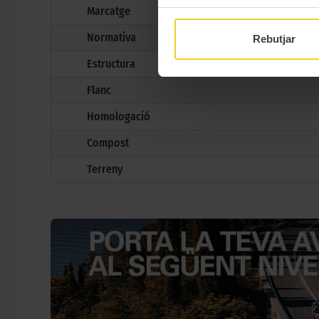
Marcatge
Normativa
Rebutjar
Estructura
Flanc
Homologació
Compost
Terreny