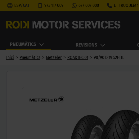
ESP
/
CAT
973 117 009
677 007 000
ET TRUQUEM?
PNEUMÀTICS
REVISIONS
>
>
>
>
Inici
Pneumàtics
Metzeler
ROADTEC 01
90/90 D 19 52H TL