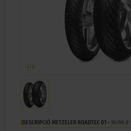
1
/
1
DESCRIPCIÓ METZELER ROADTEC 01 -
90/90 D 