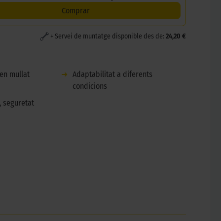
Comprar
+ Servei de muntatge disponible des de:
24,20 €
en mullat
➜
Adaptabilitat a diferents
condicions
 seguretat