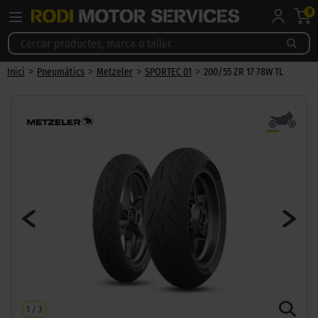
0
>
>
>
>
Inici
Pneumàtics
Metzeler
SPORTEC 01
200/55 ZR 17 78W TL
1
/
3