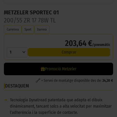
METZELER SPORTEC 01
200/55 ZR 17 78W TL
Carretera
Sport
Darrera
203,64 €
/pneumàtic
1
Comprar
Promoció Metzeler
+ Servei de muntatge disponible des de:
24,20 €
DESTAQUEM
➜
Tecnologia Dynatread patentada que adapta el dibuix
dinàmicament, tancant solcs a alta velocitat per maximitzar
l’adherència i la superfície de contacte.