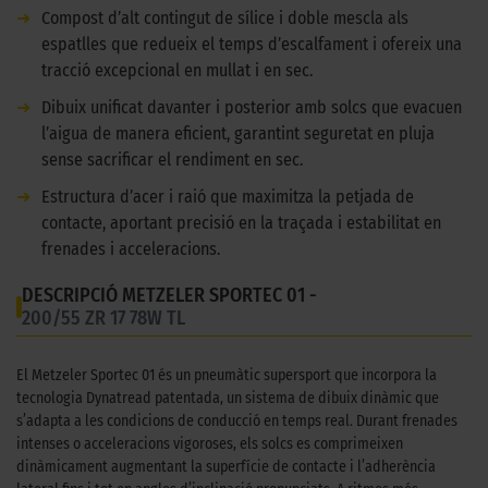
➜
Compost d’alt contingut de sílice i doble mescla als
espatlles que redueix el temps d’escalfament i ofereix una
tracció excepcional en mullat i en sec.
➜
Dibuix unificat davanter i posterior amb solcs que evacuen
l’aigua de manera eficient, garantint seguretat en pluja
sense sacrificar el rendiment en sec.
➜
Estructura d’acer i raió que maximitza la petjada de
contacte, aportant precisió en la traçada i estabilitat en
frenades i acceleracions.
DESCRIPCIÓ METZELER SPORTEC 01 -
200/55 ZR 17 78W TL
El Metzeler Sportec 01 és un pneumàtic supersport que incorpora la
tecnologia Dynatread patentada, un sistema de dibuix dinàmic que
s’adapta a les condicions de conducció en temps real. Durant frenades
intenses o acceleracions vigoroses, els solcs es comprimeixen
dinàmicament augmentant la superfície de contacte i l’adherència