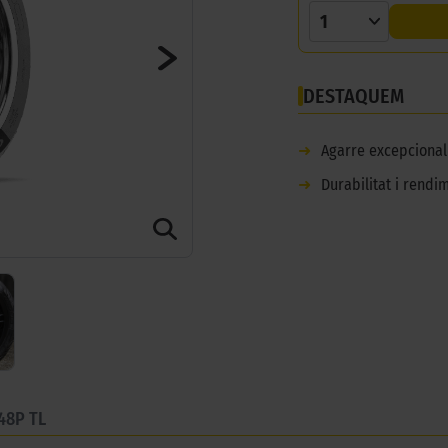
1
DESTAQUEM
➜
Agarre excepcional
➜
Durabilitat i rend
48P TL