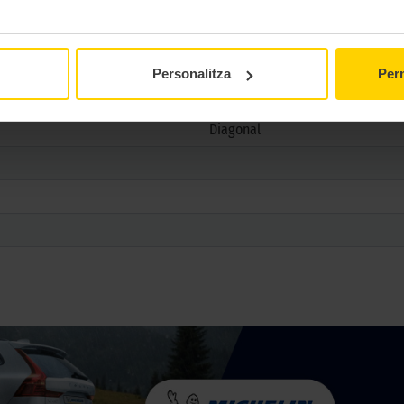
Urbano
Personalitza
Perm
TL
Diagonal