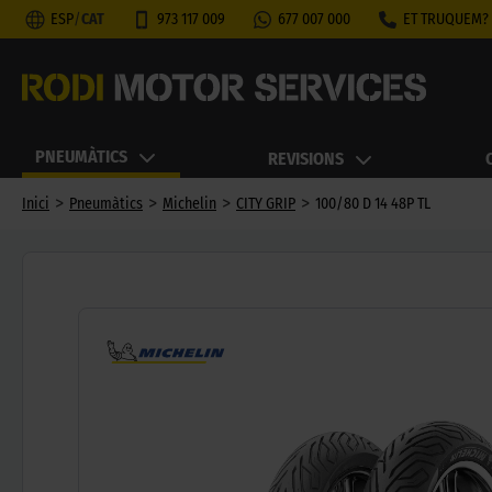
ESP
/
CAT
973 117 009
677 007 000
ET TRUQUEM?
PNEUMÀTICS
REVISIONS
>
>
>
>
Inici
Pneumàtics
Michelin
CITY GRIP
100/80 D 14 48P TL