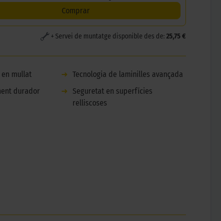
Comprar
+ Servei de muntatge disponible des de:
25,75 €
 en mullat
➜
Tecnologia de laminilles avançada
iment durador
➜
Seguretat en superfícies
relliscoses