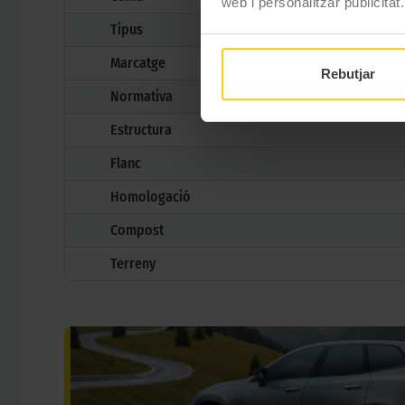
web i personalitzar publicitat.
Tipus
Marcatge
Rebutjar
Normativa
Estructura
Flanc
Homologació
Compost
Terreny