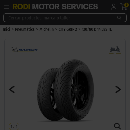
0
>
>
>
>
Inici
Pneumàtics
Michelin
CITY GRIP 2
120/80 D 14 58S TL
1
/
4