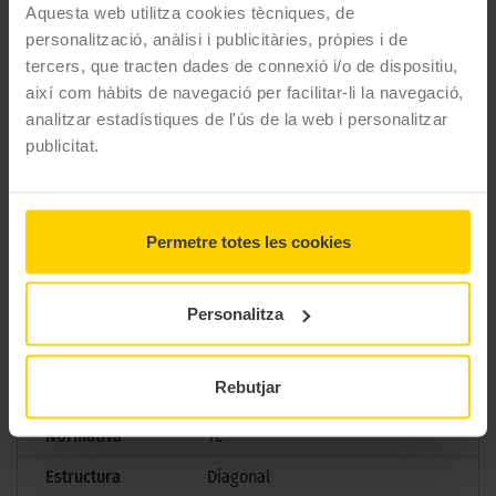
carreteres mullades. Amb els Michelin CITY GRIP 2, la ciutat és
Aquesta web utilitza cookies tècniques, de
teva per explorar amb confiança i estil.
personalització, anàlisi i publicitàries, pròpies i de
tercers, que tracten dades de connexió i/o de dispositiu,
CARACTERÍSTIQUES TÈCNIQUES
així com hàbits de navegació per facilitar-li la navegació,
analitzar estadístiques de l'ús de la web i personalitzar
publicitat.
Marca
Michelin
Model
City Grip 2
Mesures
120/80 D 14 58S TL
Permetre totes les cookies
Aplicació
Davanter/Darrera
Gama
Scooter
Personalitza
Tipus
Urbano
Rebutjar
Marcatge
Normativa
TL
Estructura
Diagonal