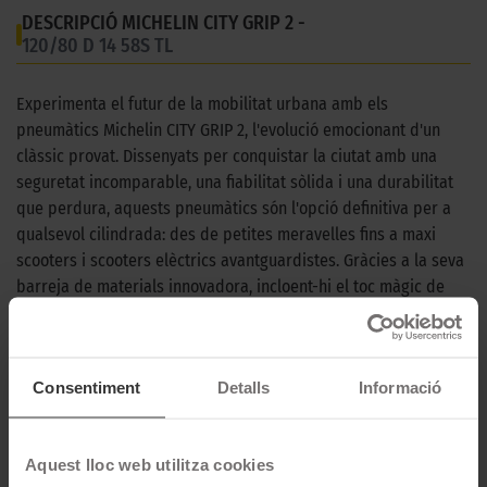
DESCRIPCIÓ MICHELIN CITY GRIP 2 -
120/80 D 14 58S TL
Experimenta el futur de la mobilitat urbana amb els
pneumàtics Michelin CITY GRIP 2, l'evolució emocionant d'un
clàssic provat. Dissenyats per conquistar la ciutat amb una
seguretat incomparable, una fiabilitat sòlida i una durabilitat
que perdura, aquests pneumàtics són l'opció definitiva per a
qualsevol cilindrada: des de petites meravelles fins a maxi
scooters i scooters elèctrics avantguardistes. Gràcies a la seva
barreja de materials innovadora, incloent-hi el toc màgic de
sílice i el nou patró de banda de rodament amb forma de
dents de tauró, ofereixen una adherència inigualable en
carreteres mullades, portant els teus trajectes urbans a un nou
Consentiment
Detalls
Informació
nivell de seguretat. La cirereta del pastís? Es manté la
longevitat que ja coneixes i estimes. I pel que fa al frenat?
Prepara't per una reducció de 1,7 metres en la distància de
Aquest lloc web utilitza cookies
frenada en línia recta en passar de 50 km/h a 10 km/h en