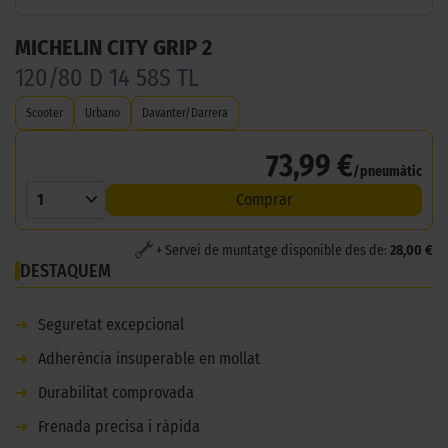
MICHELIN CITY GRIP 2
120/80 D 14 58S TL
Scooter
Urbano
Davanter/Darrera
73,99 €
/pneumàtic
1
Comprar
+ Servei de muntatge disponible des de:
28,00 €
DESTAQUEM
➜
Seguretat excepcional
➜
Adherència insuperable en mollat
➜
Durabilitat comprovada
➜
Frenada precisa i ràpida