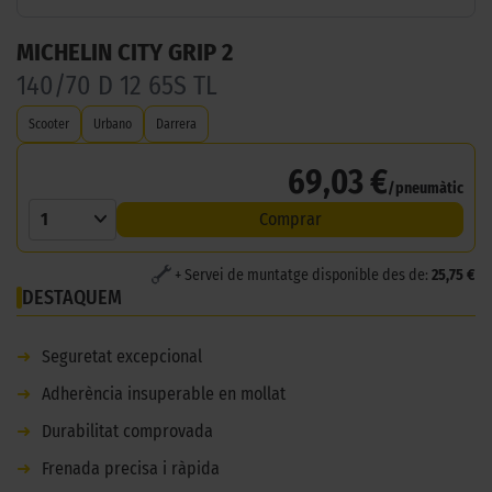
MICHELIN CITY GRIP 2
140/70 D 12 65S TL
Scooter
Urbano
Darrera
69,03 €
/pneumàtic
1
Comprar
+ Servei de muntatge disponible des de:
25,75 €
DESTAQUEM
➜
Seguretat excepcional
➜
Adherència insuperable en mollat
➜
Durabilitat comprovada
➜
Frenada precisa i ràpida