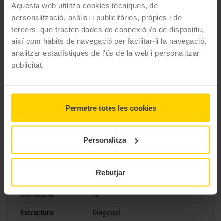
carreteres mullades. Amb els Michelin CITY GRIP 2, la ciutat és
Aquesta web utilitza cookies tècniques, de
teva per explorar amb confiança i estil.
personalització, anàlisi i publicitàries, pròpies i de
tercers, que tracten dades de connexió i/o de dispositiu,
CARACTERÍSTIQUES TÈCNIQUES
així com hàbits de navegació per facilitar-li la navegació,
analitzar estadístiques de l'ús de la web i personalitzar
publicitat.
Marca
Michelin
Model
City Grip 2
Mesures
140/70 D 12 65S TL
Permetre totes les cookies
Aplicació
Darrera
Gama
Scooter
Personalitza
Tipus
Urbano
Rebutjar
Marcatge
Normativa
TL
Estructura
Diagonal