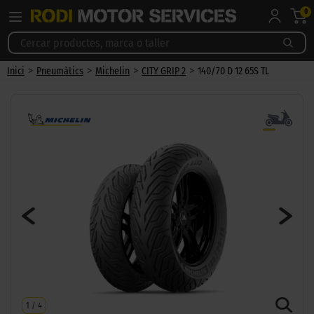
0
>
>
>
>
Inici
Pneumàtics
Michelin
CITY GRIP 2
140/70 D 12 65S TL
1
/
4