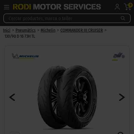
0
>
>
>
>
Inici
Pneumàtics
Michelin
COMMANDER III CRUISER
130/90 D 16 73H TL