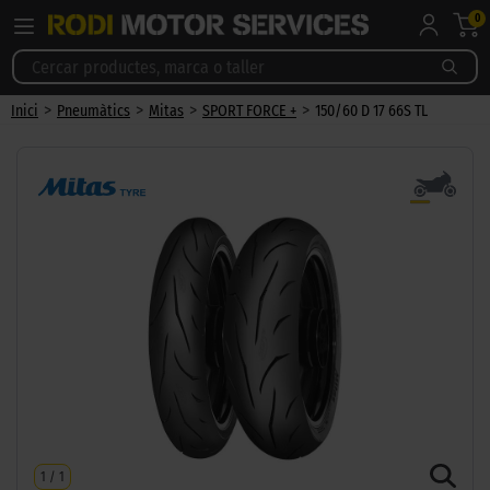
0
>
>
>
>
Inici
Pneumàtics
Mitas
SPORT FORCE +
150/60 D 17 66S TL
1
/
1