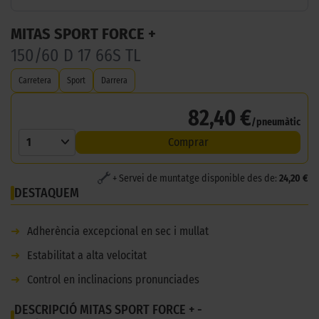
MITAS SPORT FORCE +
150/60 D 17 66S TL
Carretera
Sport
Darrera
82,40 €
/pneumàtic
1
Comprar
+ Servei de muntatge disponible des de:
24,20 €
DESTAQUEM
➜
Adherència excepcional en sec i mullat
➜
Estabilitat a alta velocitat
➜
Control en inclinacions pronunciades
DESCRIPCIÓ MITAS SPORT FORCE + -