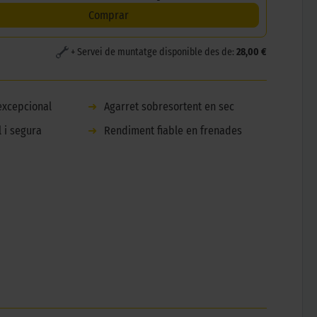
Comprar
+ Servei de muntatge disponible des de:
28,00 €
excepcional
➜
Agarret sobresortent en sec
l i segura
➜
Rendiment fiable en frenades