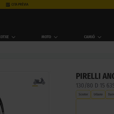
CITA PRÈVIA
COTXE
MOTO
CAMIÓ
PIRELLI A
130/80 D 15 63
Scooter
Urbano
Darr