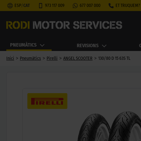
ESP
/
CAT
973 117 009
677 007 000
ET TRUQUEM?
PNEUMÀTICS
REVISIONS
>
>
>
>
Inici
Pneumàtics
Pirelli
ANGEL SCOOTER
130/80 D 15 63S TL