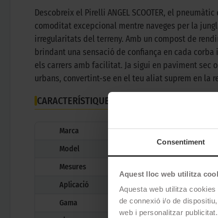
Descobreix el Pirelli ANGEL SCOOTER, el pneumàtic 
comoditat excepcional mentre naveges per la jungla
irregularitats del terreny. Amb un compost de rendi
brindant una sensació de confiança en cada corba i
els carrers amb facilitat. Ja sigui en paviment sec 
urbans, convertint-se en el teu aliat suprem en la 
CARACTERÍSTIQUES TÈCNIQUES
Marca
Consentiment
Model
Mesures
Aquest lloc web utilitza coo
Aplicació
Aquesta web utilitza cookies t
de connexió i/o de dispositiu,
Gama
web i personalitzar publicitat.