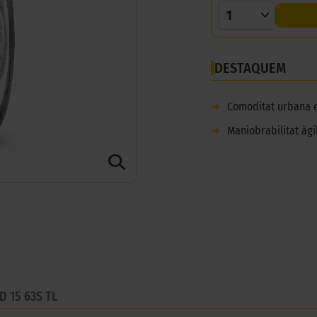
1
DESTAQUEM
➜
Comoditat urbana 
➜
Maniobrabilitat àgi
D 15 63S TL