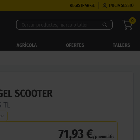
REGISTRAR-SE
INICIA SESSIÓ
0
AGRÍCOLA
OFERTES
TALLERS
NGEL SCOOTER
S TL
era
71,93 €
/pneumàtic