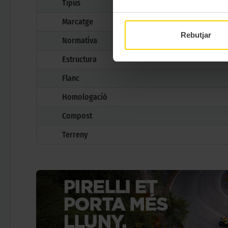
Tipus
Marcatge
Rebutjar
Normativa
Estructura
Flanc
Homologació
Compost
Terreny