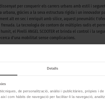
dissenyat per conquerir els carrers urbans amb estil i segur
 urbana, gràcies a la seva estructura rígida i un innovador
ment alt en sec i enriquit amb sílice, aquest pneumàtic t'ofe
 frenada. La tecnologia de contorn de múltiples radis et per
o humit, el Pirelli ANGEL SCOOTER et brinda el control i la s
recerca d'una mobilitat sense complicacions.
Pirelli
Detalls
Angel Scooter
130/80 D 15 63S TL
kies
Darrera
ècniques, de personalització, anàlisi i publicitàries, pròpies i d
 així com hàbits de navegació per facilitar-li la navegació, analit
Scooter