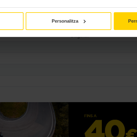
Urbano
Personalitza
Perm
TL
Diagonal