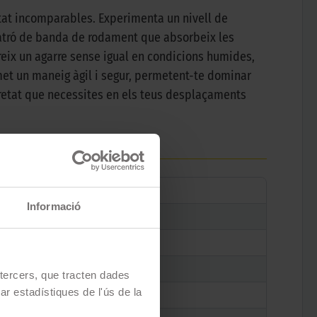
etat incomparables. Experimenta un nivell de
 patró de banda de rodament que absorbeix les
reix un agarre sense igual en condicions humides,
met un maneig àgil i segur, permetent-te dominar
eguretat que necessites en els teus desplaçaments
Informació
e tercers, que tracten dades
zar estadístiques de l'ús de la