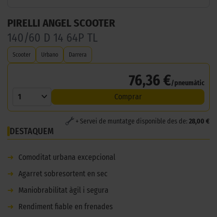
PIRELLI ANGEL SCOOTER
140/60 D 14 64P TL
Scooter
Urbano
Darrera
76,36 €
/pneumàtic
1
Comprar
+ Servei de muntatge disponible des de:
28,00 €
DESTAQUEM
➜
Comoditat urbana excepcional
➜
Agarret sobresortent en sec
➜
Maniobrabilitat àgil i segura
➜
Rendiment fiable en frenades