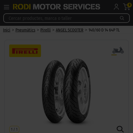
0
>
>
>
>
Inici
Pneumàtics
Pirelli
ANGEL SCOOTER
140/60 D 14 64P TL
1
/
1