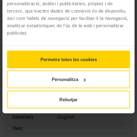
personalització, anàlisi i publicitàries, pròpies i de
CARACTERÍSTIQUES TÈCNIQUES
tercers, que tracten dades de connexió i/o de dispositiu,
així com hàbits de navegació per facilitar-li la navegació,
analitzar estadístiques de l'ús de la web i personalitzar
Marca
Pirelli
publicitat.
Model
Angel Scooter
Mesures
140/60 D 14 64P TL
Permetre totes les cookies
Aplicació
Darrera
Gama
Scooter
Personalitza
Tipus
Urbano
Marcatge
Rebutjar
Normativa
TL
Estructura
Diagonal
Flanc