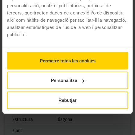
personalització, anàlisi i publicitàries, pròpies i de
CARACTERÍSTIQUES TÈCNIQUES
tercers, que tracten dades de connexió i/o de dispositiu,
així com hàbits de navegació per facilitar-li la navegació,
analitzar estadístiques de l'ús de la web i personalitzar
Marca
Pirelli
publicitat.
Model
Scorpion Mx 32 Mid Soft
Mesures
110/90 D 19 62M TT
Permetre totes les cookies
Aplicació
Darrera
Gama
Motocross
Personalitza
Tipus
Mixto Blando
Marcatge
Rebutjar
Normativa
TT
Estructura
Diagonal
Flanc