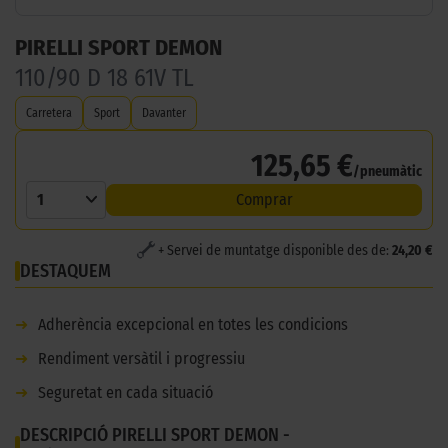
PIRELLI SPORT DEMON
110/90 D 18 61V TL
Carretera
Sport
Davanter
125,65 €
/pneumàtic
1
Comprar
+ Servei de muntatge disponible des de:
24,20 €
DESTAQUEM
➜
Adherència excepcional en totes les condicions
➜
Rendiment versàtil i progressiu
➜
Seguretat en cada situació
DESCRIPCIÓ PIRELLI SPORT DEMON -