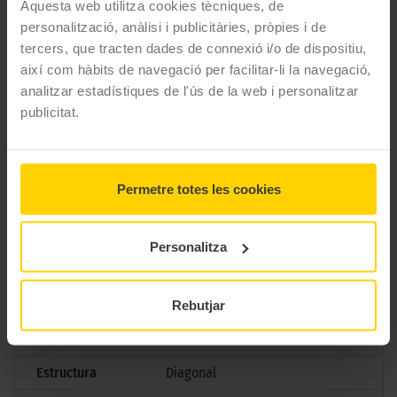
Aquesta web utilitza cookies tècniques, de
carretera està a les teves mans!
personalització, anàlisi i publicitàries, pròpies i de
tercers, que tracten dades de connexió i/o de dispositiu,
CARACTERÍSTIQUES TÈCNIQUES
així com hàbits de navegació per facilitar-li la navegació,
analitzar estadístiques de l'ús de la web i personalitzar
Marca
Pirelli
publicitat.
Model
Sport Demon
Mesures
110/90 D 18 61V TL
Permetre totes les cookies
Aplicació
Davanter
Gama
Carretera
Personalitza
Tipus
Sport
Rebutjar
Marcatge
Normativa
TL
Estructura
Diagonal