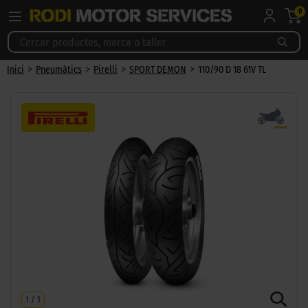
0
>
>
>
>
Inici
Pneumàtics
Pirelli
SPORT DEMON
110/90 D 18 61V TL
1
/
1