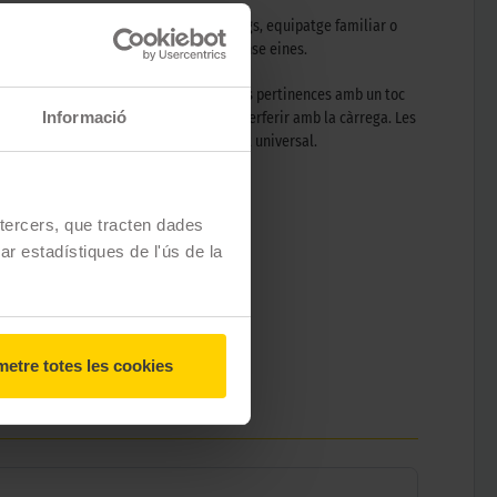
 ofereix suficient espai per viatges llargs, equipatge familiar o
met una instal·lació ràpida i segura sense eines.
ecobert de fieltre que protegeix les teves pertinences amb un toc
Informació
accedir totalment al maleter sense interferir amb la càrrega. Les
barres gràcies a la seva compatibilitat universal.
e tercers, que tracten dades
zar estadístiques de l'ús de la
etre totes les cookies