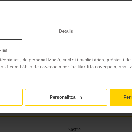
 per a qui necessita espai i estil premium. Amb un volum interior de 430 litres,
imitza el soroll i la resistència al vent, mentre que el sistema PowerClick per
ompta amb obertura pels dos costats, il·luminació LED integrada i un interior r
Detalls
 indicador visual de seguretat, i la seva posició davantera al sostre permet 
berta protectora per emmagatzematge segur i s’adapta a múltiples sistemes de 
kies
ècniques, de personalització, anàlisi i publicitàries, pròpies i d
 així com hàbits de navegació per facilitar-li la navegació, analit
 697-6)
Personalitza
Perm
x kit)
Sostre