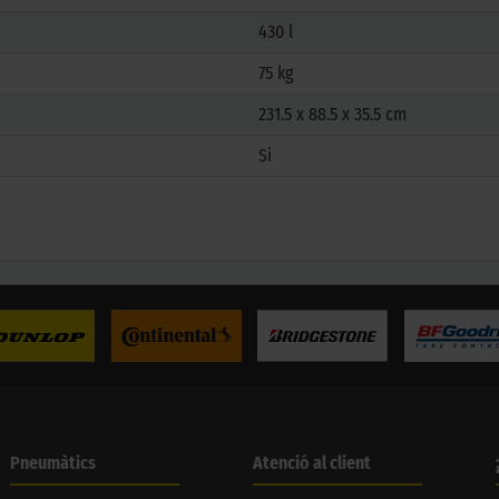
430 l
75 kg
231.5 x 88.5 x 35.5 cm
Si
Pneumàtics
Atenció al client