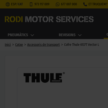
ESP
/
CAT
973 117 009
677 007 000
ET TRUQUEM?
PNEUMÀTICS
REVISIONS
>
>
>
Inici
Cotxe
Accessoris de transport
Cofre Thule 6137T Vector L