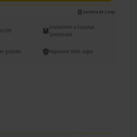
Garantia de 3 anys
Enviaments a Espanya
48/72h
(península)
ler gratuïta
Pagament 100% segur