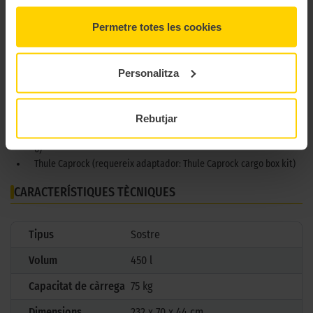
comoditat.
Permetre totes les cookies
Compatible amb les barres de sostre:
Thule WingBar Evo
Personalitza
Thule WingBar Edge
Thule WingBar
Thule SquareBar Evo
Rebutjar
Thule SlideBar (requereix adaptador: Thule T-track Adapter 697-6)
Thule ProBar Evo (requereix adaptador: Thule T-track Adapter 697-
6)
Thule Caprock (requereix adaptador: Thule Caprock cargo box kit)
CARACTERÍSTIQUES TÈCNIQUES
Tipus
Sostre
Volum
450 l
Capacitat de càrrega
75 kg
Dimensions
232 x 70 x 44 cm