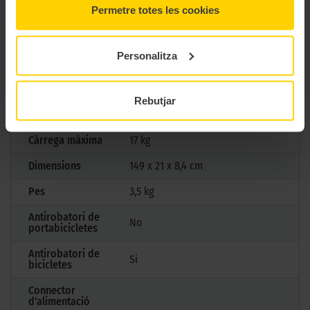
aerodinàmic minimitza la resistència al vent i el soroll durant el
Permetre totes les cookies
trajecte, i el seu color alumini li dona un acabat modern i funcional.
CARACTERÍSTIQUES TÈCNIQUES
Personalitza
Tipus
Sostre
Rebutjar
Nombre de bicis
21
Càrrega màxima
17 kg
Dimensions
149 x 21 x 8,4 cm
Pes
3,5 kg
Antirobatori de
No
portabicicletes
Antirobatori de
Si
bicicletes
Connector
d'alimentació