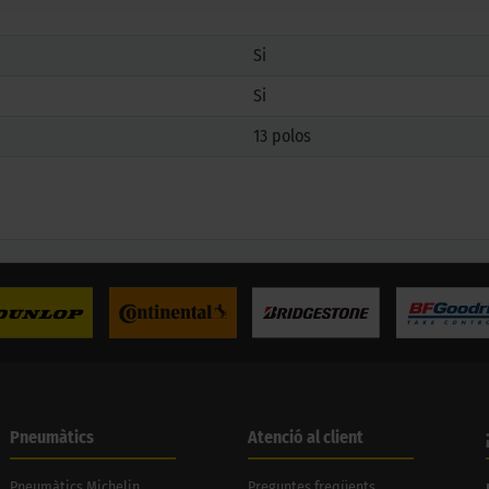
Si
Si
13 polos
Pneumàtics
Atenció al client
Pneumàtics Michelin
Preguntes freqüents