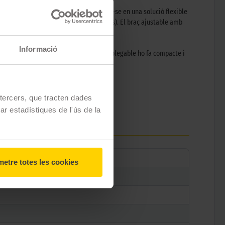
usant adaptadors addicionals, convertint-se en una solució flexible
es, incloent-hi models elèctrics (e-bikes). El braç ajustable amb
pesats de muntanya.
Informació
mà. A més, la seva estructura totalment plegable ho fa compacte i
iples bicicletes sense complicacions.
e tercers, que tracten dades
ni.
zar estadístiques de l'ús de la
etre totes les cookies