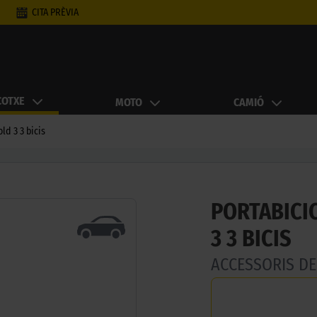
CITA PRÈVIA
COTXE
MOTO
CAMIÓ
ld 3 3 bicis
PORTABICI
3 3 BICIS
ACCESSORIS D