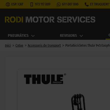
ESP
/
CAT
973 117 009
677 007 000
ET TRUQUEM?
PNEUMÀTICS
REVISIONS
>
>
>
Inici
Cotxe
Accessoris de transport
Portabicicletes Thule 945 EasyFo