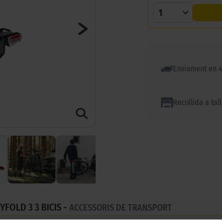
1
Enviament en 
Recollida a tal
FOLD 3 3 BICIS -
ACCESSORIS DE TRANSPORT