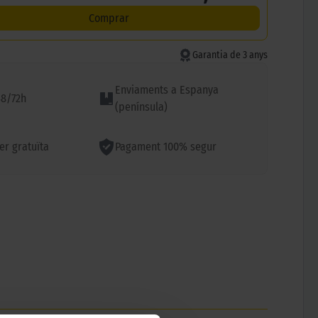
Comprar
Garantia de 3 anys
Enviaments a Espanya
48/72h
(península)
ler gratuïta
Pagament 100% segur