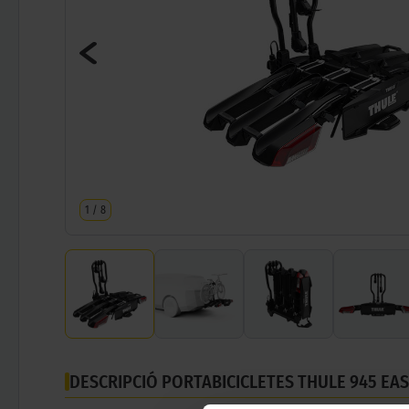
1
/
8
DESCRIPCIÓ PORTABICICLETES THULE 945 EASY