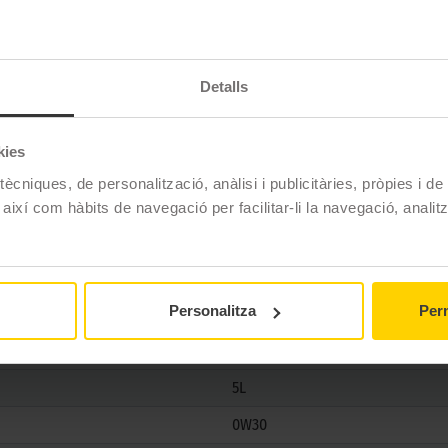
ST 0W30 5L -
5L
tant, formulat per crear una pel·lícula resistent sobre els c
Detalls
et un rendiment òptim i estalvi de combustible, sense necessit
correguts de lliurament (delivery), conducció esportiva, tràns
kies
ècniques, de personalització, anàlisi i publicitàries, pròpies i d
 així com hàbits de navegació per facilitar-li la navegació, analit
TotalEnergies
Personalitza
Perm
Totalenergies Quartz Ineo First 0
5L
0W30