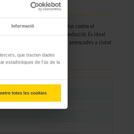
omponents del motor, protegint-los contra el
Informació
at de modificar els hàbits de conducció. És ideal
it intens i freqüents aturades i arrencades a ciutat
e tercers, que tracten dades
zar estadístiques de l'ús de la
etre totes les cookies
 W 30 5 L