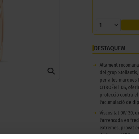
1
DESTAQUEM
➜
Altament recomanat
del grup Stellantis
per a les marques
CITROËN i DS, ofer
protecció contra el
l'acumulació de dip
➜
Viscositat 0W-30, qu
l'arrencada en fre
extremes, provat e
de fins a -40°C.