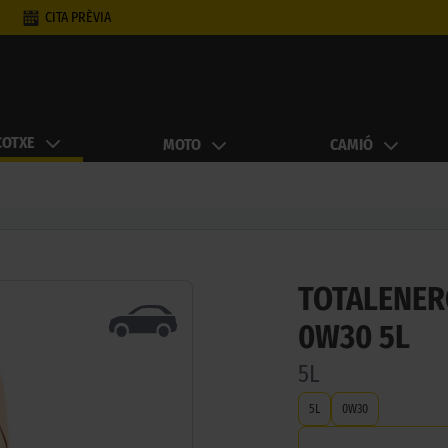
CITA PRÈVIA
COTXE
MOTO
CAMIÓ
TOTALENER
0W30 5L
5L
5L
0W30