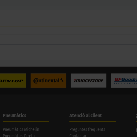
Pneumàtics
Atenció al client
Pneumàtics Michelin
Preguntes freqüents
Pneumàtics Pirelli
Contactar