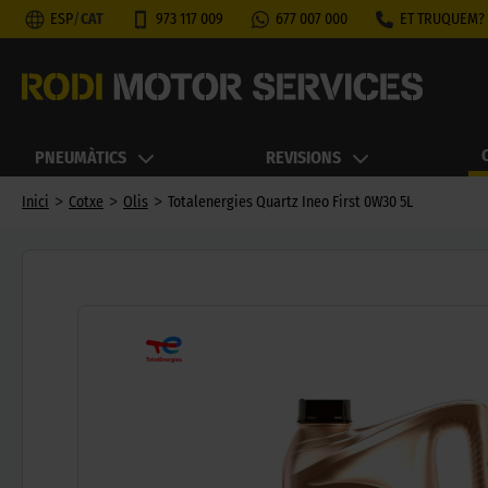
ESP
/
CAT
973 117 009
677 007 000
ET TRUQUEM?
PNEUMÀTICS
REVISIONS
>
>
>
Inici
Cotxe
Olis
Totalenergies Quartz Ineo First 0W30 5L