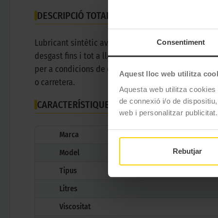
DESCRIPCIÓ TOTALENERGIES QUARTZ INEO FIR
Lubricant sintètic avançat amb tecnologia Age-Resis
Consentiment
desgast fins i tot a llarg termini. Aquest oli perm
per a condicions de conducció severa, com ara en re
Aquest lloc web utilitza coo
o carretera.
Aquesta web utilitza cookies t
de connexió i/o de dispositiu,
CARACTERÍSTIQUES TÈCNIQUES
web i personalitzar publicitat.
Marca
Rebutjar
Model
Tipus
Litres
Viscositat