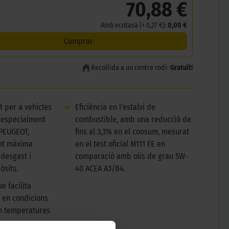
70,88 €
Amb ecotasa (+ 0,27 €):
0,00 €
Comprar
Recollida a un centre rodi:
Gratuït!
 per a vehicles
➜
Eficiència en l'estalvi de
, especialment
combustible, amb una reducció de
 PEUGEOT,
fins al 3,3% en el consum, mesurat
int màxima
en el test oficial M111 FE en
 desgast i
comparació amb olis de grau 5W-
òsits.
40 ACEA A3/B4.
e facilita
d en condicions
n temperatures