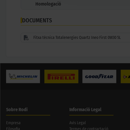
Homologació
DOCUMENTS
Fitxa tècnica Totalenergies Quartz Ineo First 0W30 5L
Sobre Rodi
Informació Legal
Empresa
Avís Legal
Filosofia
Termes de contractació