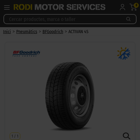
0
>
>
>
Inici
Pneumàtics
BFGoodrich
ACTIVAN 4S
1
/
1