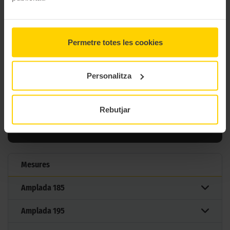
Estació
4 estacions
Tipus conducció
Permetre totes les cookies
23 MIDES DEL PNEUMÀTIC
Personalitza
BFGOODRICH ACTIVAN 4S
Rebutjar
Filtrar per mesura
Mesures
Amplada
185
Amplada
195