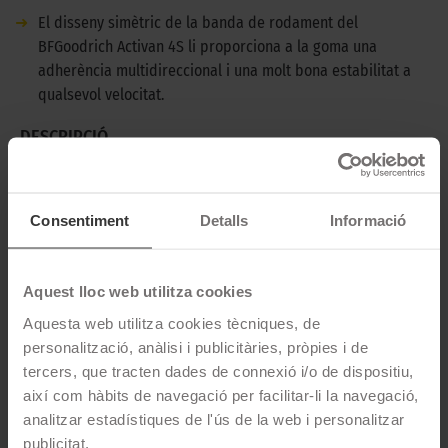
➜
El disseny simètric de la banda de rodament del
BFGoodrich Activan 4S li proporciona a la goma una
adherència multidireccional i una molt bona estabilitat a
qualsevol velocitat.
DESCRIPCIÓ
BFGOODRICH ACTIVAN 4S
El BFGoodrich Activan 4S és un pneumàtic tot temps per
Consentiment
Detalls
Informació
furgonetes amb una bona relació qualitat-preu. És una opció
perfecta per aquells autònoms que vulguin circular amb
seguretat en qualsevol moment de l'any.
Aquest lloc web utilitza cookies
Aquesta web utilitza cookies tècniques, de
CARACTERÍSTIQUES TÈCNIQUES
personalització, anàlisi i publicitàries, pròpies i de
tercers, que tracten dades de connexió i/o de dispositiu,
Marca
BFGoodrich
així com hàbits de navegació per facilitar-li la navegació,
analitzar estadístiques de l'ús de la web i personalitzar
Model
ACTIVAN 4S
publicitat.