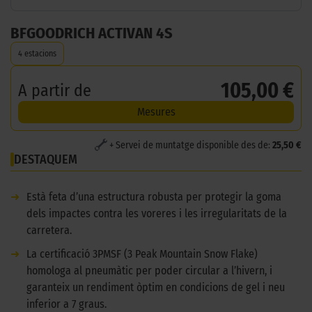
BFGOODRICH ACTIVAN 4S
4 estacions
105,00 €
A partir de
Mesures
+ Servei de muntatge disponible des de:
25,50 €
DESTAQUEM
➜
Està feta d’una estructura robusta per protegir la goma
dels impactes contra les voreres i les irregularitats de la
carretera.
➜
La certificació 3PMSF (3 Peak Mountain Snow Flake)
homologa al pneumàtic per poder circular a l’hivern, i
garanteix un rendiment òptim en condicions de gel i neu
inferior a 7 graus.