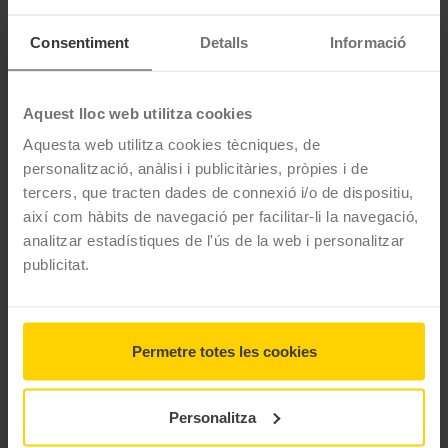
Bridgestone Alenza 001 és un pneumàtic d'estiu d'altes
Consentiment
Detalls
Informació
prestacions destinat a cotxe tipus SUV. Aquest pneumàtic
destaca per les seves prestacions sport: direcció precisa, gran
maniobrabilitat i excel·lent control.
Aquest lloc web utilitza cookies
Aquesta web utilitza cookies tècniques, de
CARACTERÍSTIQUES TÈCNIQUES
personalització, anàlisi i publicitàries, pròpies i de
tercers, que tracten dades de connexió i/o de dispositiu,
Marca
Bridgestone
així com hàbits de navegació per facilitar-li la navegació,
analitzar estadístiques de l'ús de la web i personalitzar
Model
ALENZA 001
publicitat.
Mesures
225/60 R18 104 W
Estació
Estiu
Permetre totes les cookies
M+S
No
3PMSF
No
Personalitza
Marcatge
BMW