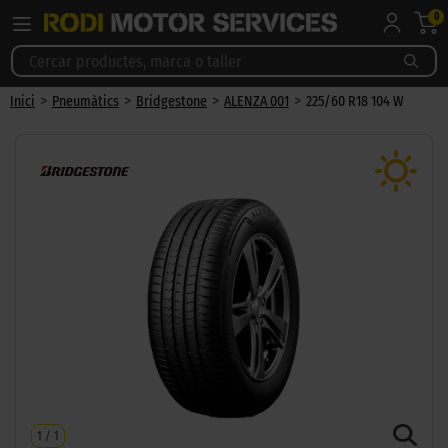
0
>
>
>
>
Inici
Pneumàtics
Bridgestone
ALENZA 001
225/60 R18 104 W
1
/
1