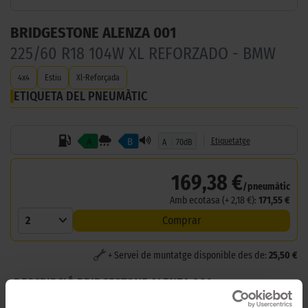
BRIDGESTONE ALENZA 001
225/60 R18 104W XL REFORZADO - BMW
4x4
Estiu
Xl-Reforçada
ETIQUETA DEL PNEUMÀTIC
A
B
Etiquetatge
A
70dB
169,38 €
/pneumàtic
Amb ecotasa (+ 2,18 €):
171,55 €
2
Comprar
+ Servei de muntatge disponible des de:
25,50 €
DESCRIPCIÓ BRIDGESTONE ALENZA 001 -
225/60 R18 104W XL REFORZADO - BMW