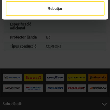
Tipus antipunxades
Rebutjar
Reforçada
XL Reforzado
Especificació
adicional
Protector llanda
No
Tipus conducció
COMFORT
Sobre Rodi