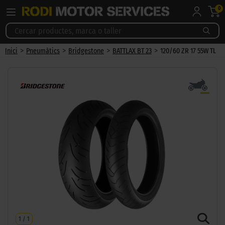
0
>
>
>
>
Inici
Pneumàtics
Bridgestone
BATTLAX BT 23
120/60 ZR 17 55W TL
1
/
1