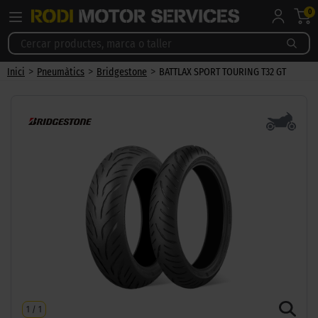
0
>
>
>
Inici
Pneumàtics
Bridgestone
BATTLAX SPORT TOURING T32 GT
1
/
1