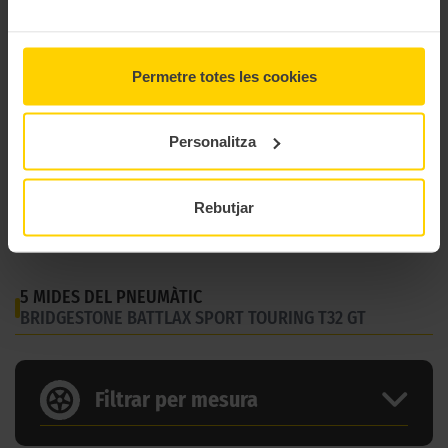
horitzons en el món de la conducció!
CARACTERÍSTIQUES TÈCNIQUES
Permetre totes les cookies
Marca
Bridgestone
Personalitza
Model
Battlax Sport Touring T 32 Gt
Gama
Carretera
Rebutjar
Tipus
Gran Turismo
5 MIDES DEL PNEUMÀTIC
BRIDGESTONE BATTLAX SPORT TOURING T32 GT
Filtrar per mesura