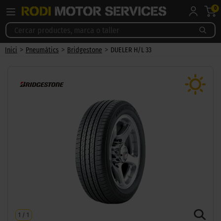
0
>
>
>
Inici
Pneumàtics
Bridgestone
DUELER H/L 33
1
/
1