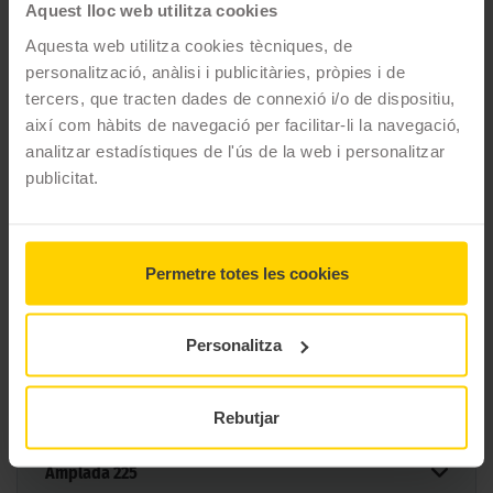
Marca
Bridgestone
Aquest lloc web utilitza cookies
Model
DUELER H/L 33
Aquesta web utilitza cookies tècniques, de
personalització, anàlisi i publicitàries, pròpies i de
Estació
Estiu
tercers, que tracten dades de connexió i/o de dispositiu,
Tipus conducció
COMFORT
així com hàbits de navegació per facilitar-li la navegació,
analitzar estadístiques de l'ús de la web i personalitzar
publicitat.
6 MIDES DEL PNEUMÀTIC
BRIDGESTONE DUELER H/L 33
Permetre totes les cookies
Filtrar per mesura
Personalitza
Rebutjar
Mesures
Amplada
225