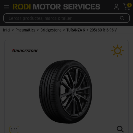
0
>
>
>
>
Inici
Pneumàtics
Bridgestone
TURANZA 6
205/60 R16 96 V
1
/
1