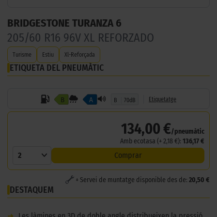
BRIDGESTONE TURANZA 6
205/60 R16 96V XL REFORZADO
Turisme
Estiu
Xl-Reforçada
ETIQUETA DEL PNEUMÀTIC
B
A
Etiquetatge
B
70dB
134,00 €
/pneumàtic
Amb ecotasa (+ 2,18 €):
136,17 €
2
Comprar
+ Servei de muntatge disponible des de:
20,50 €
DESTAQUEM
➜
Les làmines en 3D de doble angle distribueixen la pressió