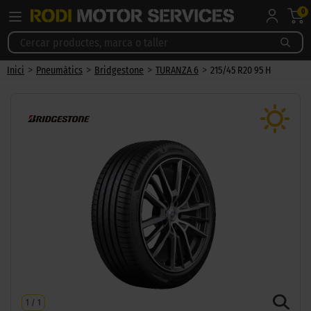
0
>
>
>
>
Inici
Pneumàtics
Bridgestone
TURANZA 6
215/45 R20 95 H
1
/
1