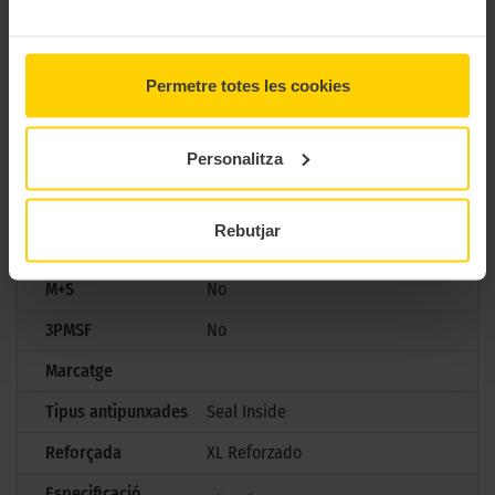
asfaltades.
CARACTERÍSTIQUES TÈCNIQUES
Permetre totes les cookies
Marca
Bridgestone
Personalitza
Model
TURANZA 6
Mesures
215/45 R20 95 H
Rebutjar
Estació
Estiu
M+S
No
3PMSF
No
Marcatge
Tipus antipunxades
Seal Inside
Reforçada
XL Reforzado
Especificació