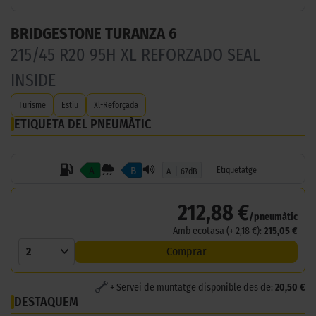
BRIDGESTONE TURANZA 6
215/45 R20 95H XL REFORZADO SEAL
INSIDE
Turisme
Estiu
Xl-Reforçada
ETIQUETA DEL PNEUMÀTIC
A
B
Etiquetatge
A
67dB
212,88 €
/pneumàtic
Amb ecotasa (+ 2,18 €):
215,05 €
2
Comprar
+ Servei de muntatge disponible des de:
20,50 €
DESTAQUEM