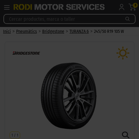
0
>
>
>
>
Inici
Pneumàtics
Bridgestone
TURANZA 6
245/50 R19 105 W
1
/
1