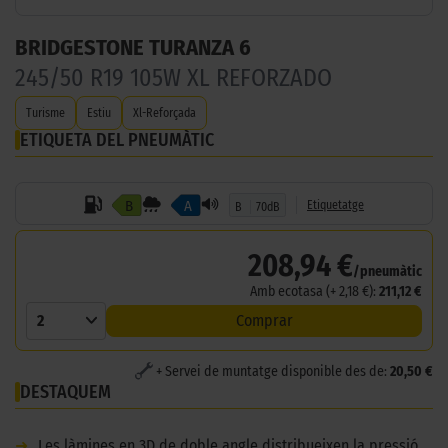
BRIDGESTONE TURANZA 6
245/50 R19 105W XL REFORZADO
Turisme
Estiu
Xl-Reforçada
ETIQUETA DEL PNEUMÀTIC
B
A
Etiquetatge
B
70dB
208,94 €
/pneumàtic
Amb ecotasa (+ 2,18 €):
211,12 €
2
Comprar
+ Servei de muntatge disponible des de:
20,50 €
DESTAQUEM
➜
Les làmines en 3D de doble angle distribueixen la pressió