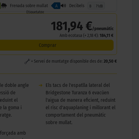
Frenada sobre mullat
Decibels
A
B
71dB
Etiquetatge
181,94 €
/pneumàtic
Amb ecotasa (+ 2,18 €):
184,11 €
Comprar
+ Servei de muntatge disponible des de:
20,50 €
de doble angle
➜
Els tacs de l'espatlla lateral del
essió de
Bridgestone Turanza 6 evacúen
eduïnt el
l'aigua de manera eficient, reduïnt
e la goma i
el risc d'aquaplaning i millorant el
ratge.
comportament del pneumàtic
sobre mullat.
eforçada amb