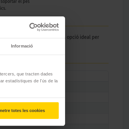
 soportar el pes
ics.
 dels vehicles elèctrics. Es una opció ideal per
Informació
e tercers, que tracten dades
zar estadístiques de l'ús de la
etre totes les cookies