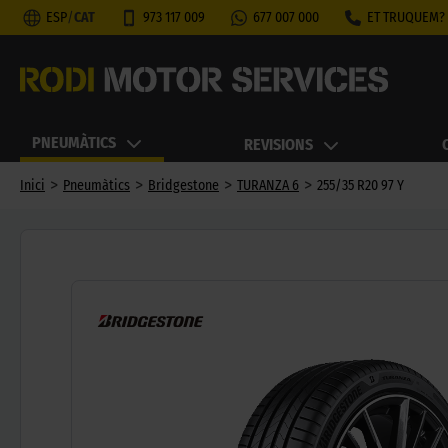
ESP
/
CAT
973 117 009
677 007 000
ET TRUQUEM?
PNEUMÀTICS
REVISIONS
>
>
>
>
Inici
Pneumàtics
Bridgestone
TURANZA 6
255/35 R20 97 Y