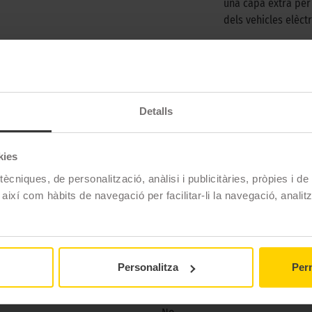
una capa extra per
dels vehicles elèctr
5 R20 97Y XL REFORZADO
 turismes i SUV preparat per satisfer els requisits específics
t i versàtil per carreteres asfaltades.
Detalls
kies
ècniques, de personalització, anàlisi i publicitàries, pròpies i d
Bridgestone
 així com hàbits de navegació per facilitar-li la navegació, analit
TURANZA 6
255/35 R20 97 Y
Estiu
Personalitza
Perm
No