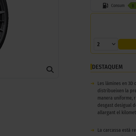
Consum
B
2
DESTAQUEM
➜
Les làmines en 3D 
distribueixen la pr
manera uniforme, r
desgast desigual d
allargant el kilomet
➜
La carcassa està r