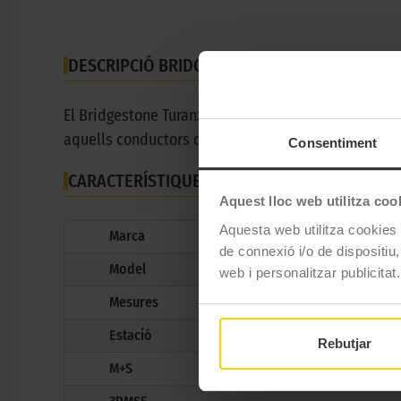
DESCRIPCIÓ BRIDGESTONE TURANZA 6 -
255/3
El Bridgestone Turanza 6 es un pneumàtic d'estiu per
aquells conductors que busquin un pneumàtic eficien
Consentiment
CARACTERÍSTIQUES TÈCNIQUES
Aquest lloc web utilitza coo
Aquesta web utilitza cookies t
Marca
de connexió i/o de dispositiu,
Model
web i personalitzar publicitat.
Mesures
Estació
Rebutjar
M+S