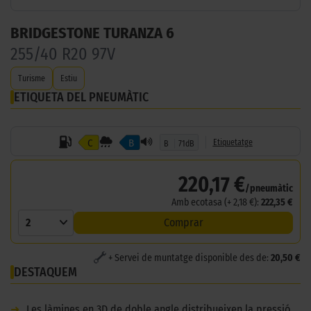
BRIDGESTONE TURANZA 6
255/40 R20 97V
Turisme
Estiu
ETIQUETA DEL PNEUMÀTIC
C
B
Etiquetatge
B
71dB
220,17 €
/pneumàtic
Amb ecotasa (+ 2,18 €):
222,35 €
2
Comprar
+ Servei de muntatge disponible des de:
20,50 €
DESTAQUEM
➜
Les làmines en 3D de doble angle distribueixen la pressió