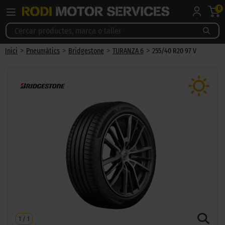
0
>
>
>
>
Inici
Pneumàtics
Bridgestone
TURANZA 6
255/40 R20 97 V
1
/
1