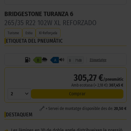
BRIDGESTONE TURANZA 6
265/35 R22 102W XL REFORZADO
Turisme
Estiu
Xl-Reforçada
ETIQUETA DEL PNEUMÀTIC
B
A
Etiquetatge
B
71dB
305,27 €
/pneumàtic
Amb ecotasa (+ 2,18 €):
307,45 €
2
Comprar
+ Servei de muntatge disponible des de:
20,50 €
DESTAQUEM
➜
Les làmines en 3D de doble angle distribueixen la pressió