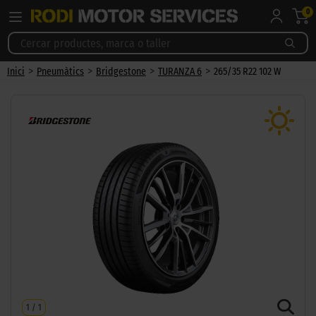
0
>
>
>
>
Inici
Pneumàtics
Bridgestone
TURANZA 6
265/35 R22 102 W
1
/
1