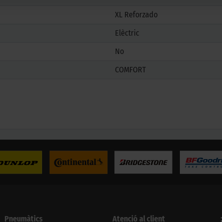
XL Reforzado
Elèctric
No
COMFORT
Pneumàtics
Atenció al client