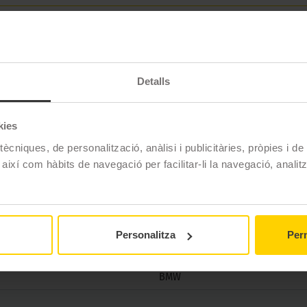
 turismes i SUV preparat per satisfer els requisits específics
t i versàtil per carreteres asfaltades.
Detalls
Bridgestone
kies
ècniques, de personalització, anàlisi i publicitàries, pròpies i d
TURANZA 6
 així com hàbits de navegació per facilitar-li la navegació, analit
285/30 R22 104 Y
Estiu
No
Personalitza
Perm
No
BMW