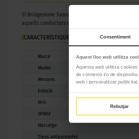
El Bridgestone Turanza 6 es un pneumàtic d'estiu per
aquells conductors que busquin un pneumàtic eficien
CARACTERÍSTIQUES TÈCNIQUES
Consentiment
Marca
Aquest lloc web utilitza coo
Aquesta web utilitza cookies t
Model
de connexió i/o de dispositiu,
Mesures
web i personalitzar publicitat.
Estació
M+S
Rebutjar
3PMSF
Marcatge
Tipus antipunxades