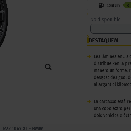
Consum
B
No disponible
DESTAQUEM
➜
Les làmines en 3D 
distribueixen la pr
manera uniforme, r
desgast desigual d
allargant el kilomet
➜
La carcassa està r
una capa extra per
dels vehicles elèctr
0 R22 104Y XL - BMW