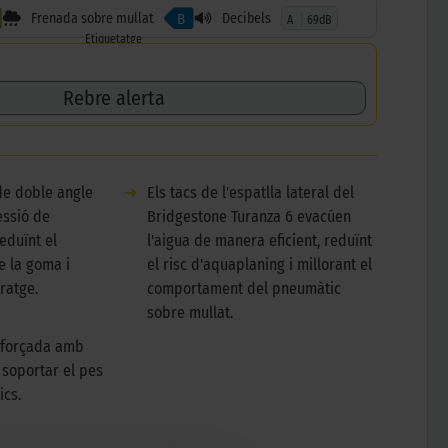
Frenada sobre mullat
Decibels
B
A
69dB
Etiquetatge
Rebre alerta
de doble angle
➜
Els tacs de l'espatlla lateral del
essió de
Bridgestone Turanza 6 evacúen
eduïnt el
l'aigua de manera eficient, reduïnt
e la goma i
el risc d'aquaplaning i millorant el
ratge.
comportament del pneumàtic
sobre mullat.
eforçada amb
 soportar el pes
ics.