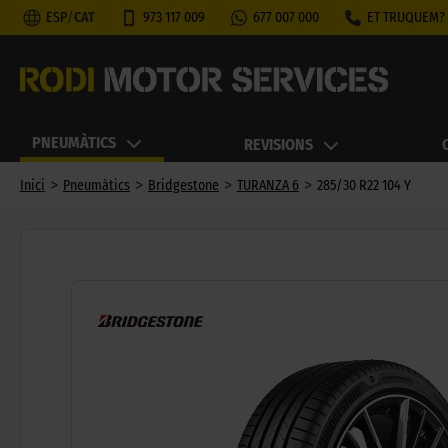
ESP
/
CAT
973 117 009
677 007 000
ET TRUQUEM?
PNEUMÀTICS
REVISIONS
>
>
>
>
Inici
Pneumàtics
Bridgestone
TURANZA 6
285/30 R22 104 Y