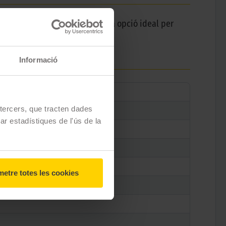
 dels vehicles elèctrics. Es una opció ideal per
Informació
e tercers, que tracten dades
zar estadístiques de l'ús de la
etre totes les cookies