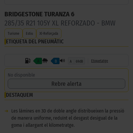
BRIDGESTONE TURANZA 6
285/35 R21 105Y XL REFORZADO - BMW
Turisme
Estiu
Xl-Reforçada
ETIQUETA DEL PNEUMÀTIC
A
B
Etiquetatge
A
69dB
No disponible
Rebre alerta
DESTAQUEM
➜
Les làmines en 3D de doble angle distribueixen la pressió
de manera uniforme, reduïnt el desgast desigual de la
goma i allargant el kilometratge.