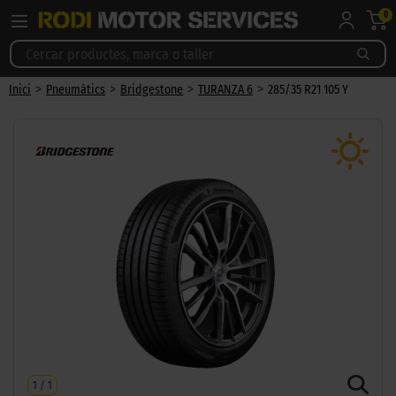
0
>
>
>
>
Inici
Pneumàtics
Bridgestone
TURANZA 6
285/35 R21 105 Y
1
/
1