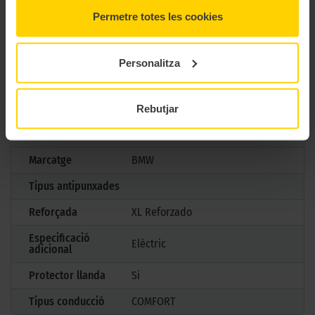
Marca
Bridgestone
Permetre totes les cookies
Model
TURANZA 6
Mesures
285/35 R21 105 Y
Personalitza
Estació
Estiu
M+S
No
Rebutjar
3PMSF
No
Marcatge
BMW
Tipus antipunxades
Reforçada
XL Reforzado
Especificació
Elèctric
adicional
Protector llanda
Si
Tipus conducció
COMFORT