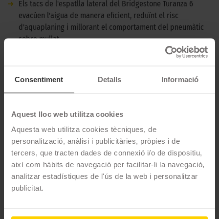
➜
Els tacs de l'espatlla lateral del Bridgestone Turanza 6
evacúen l'aigua de manera eficient, reduïnt el risc
d'aquaplaning i millorant el comportament del pneumàtic
sobre mullat.
➜
La carcassa està reforçada amb una capa extra per
soportar el pes dels vehicles elèctrics.
Consentiment
Detalls
Informació
DESCRIPCIÓ BRIDGESTONE TURANZA 6 -
285/35 R21 105Y XL REFORZADO - BMW
Aquest lloc web utilitza cookies
El Bridgestone Turanza 6 es un pneumàtic d'estiu per turismes i
Aquesta web utilitza cookies tècniques, de
SUV preparat per satisfer els requisits específics dels vehicles
personalització, anàlisi i publicitàries, pròpies i de
elèctrics. Es una opció ideal per aquells conductors que
tercers, que tracten dades de connexió i/o de dispositiu,
busquin un pneumàtic eficient i versàtil per carreteres
així com hàbits de navegació per facilitar-li la navegació,
asfaltades.
analitzar estadístiques de l'ús de la web i personalitzar
publicitat.
CARACTERÍSTIQUES TÈCNIQUES