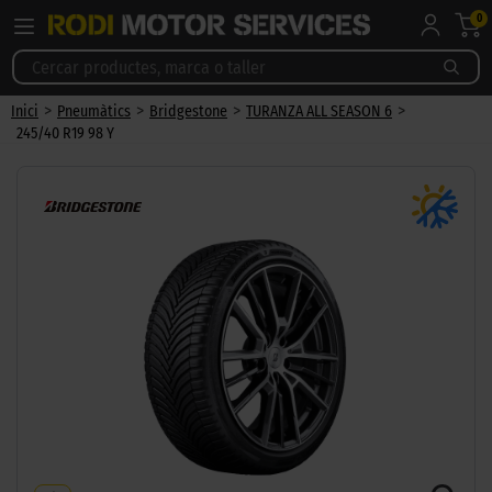
0
>
>
>
>
Inici
Pneumàtics
Bridgestone
TURANZA ALL SEASON 6
245/40 R19 98 Y