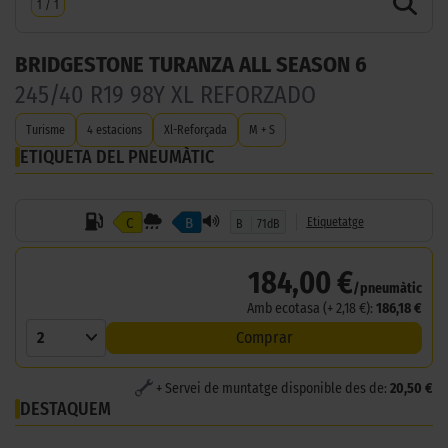
1
/
1
BRIDGESTONE TURANZA ALL SEASON 6
245/40 R19 98Y XL REFORZADO
Turisme
4 estacions
Xl-Reforçada
M + S
ETIQUETA DEL PNEUMÀTIC
C
B
Etiquetatge
B
71dB
184,00 €
/pneumàtic
Amb ecotasa (+ 2,18 €):
186,18 €
2
Comprar
+ Servei de muntatge disponible des de:
20,50 €
DESTAQUEM