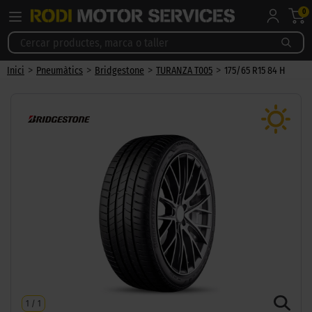
0
>
>
>
>
Inici
Pneumàtics
Bridgestone
TURANZA T005
175/65 R15 84 H
1
/
1