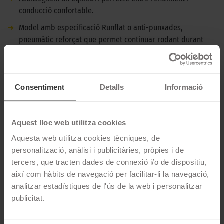
conducció confortable.
➜
Model amb especificació Runflat o anti-punxades,
pneumàtic reforçat que permet continuar rodant durant
una certa distància, uns 80 km, quan té lloc una punxada.
➜
Aquest pneumàtic compleix amb els estàndards
d'homologació BMW per a pneumàtics d'origen.
Consentiment
Detalls
Informació
DESCRIPCIÓ BRIDGESTONE TURANZA T005 -
175/65 R15 84H
Aquest lloc web utilitza cookies
Aquesta web utilitza cookies tècniques, de
El Bridgestone Turanza T005 és un pneumàtic d'estiu per a
personalització, anàlisi i publicitàries, pròpies i de
cotxes de tipus turisme amb gran estabilitat i eficiència.
tercers, que tracten dades de connexió i/o de dispositiu,
Destaca per les seves prestacions sobre asfalt mullat, sent un
així com hàbits de navegació per facilitar-li la navegació,
dels millors pneumàtics del mercat en resistir contra
analitzar estadístiques de l'ús de la web i personalitzar
l'aquaplaning.
publicitat.
CARACTERÍSTIQUES TÈCNIQUES