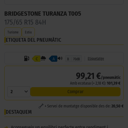
BRIDGESTONE TURANZA T005
175/65 R15 84H
Turisme
Estiu
ETIQUETA DEL PNEUMÀTIC
C
A
Etiquetatge
B
70dB
99,21 €
/pneumàtic
Amb ecotasa (+ 2,18 €):
101,39 €
2
Comprar
+ Servei de muntatge disponible des de:
20,50 €
DESTAQUEM
➜
Aconsegueix un equilibri perfecte entre rendiment i