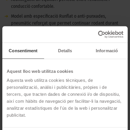
conducció confortable.
➜
Model amb especificació Runflat o anti-punxades,
pneumàtic reforçat que permet continuar rodant durant
una certa distància, uns 80 km, quan té lloc una punxada.
➜
Aquest pneumàtic compleix amb els estàndards
d'homologació BMW per a pneumàtics d'origen.
Consentiment
Detalls
Informació
DESCRIPCIÓ BRIDGESTONE TURANZA T005 -
205/55 R17 91W EXTENDED - MERCEDES
Aquest lloc web utilitza cookies
Aquesta web utilitza cookies tècniques, de
El Bridgestone Turanza T005 és un pneumàtic d'estiu per a
personalització, anàlisi i publicitàries, pròpies i de
cotxes de tipus turisme amb gran estabilitat i eficiència.
tercers, que tracten dades de connexió i/o de dispositiu,
Destaca per les seves prestacions sobre asfalt mullat, sent un
així com hàbits de navegació per facilitar-li la navegació,
dels millors pneumàtics del mercat en resistir contra
analitzar estadístiques de l'ús de la web i personalitzar
l'aquaplaning.
publicitat.
CARACTERÍSTIQUES TÈCNIQUES