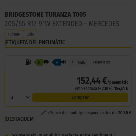
BRIDGESTONE TURANZA T005
205/55 R17 91W EXTENDED - MERCEDES
Turisme
Estiu
ETIQUETA DEL PNEUMÀTIC
B
A
Etiquetatge
B
70dB
152,44 €
/pneumàtic
Amb ecotasa (+ 2,18 €):
154,61 €
2
Comprar
+ Servei de muntatge disponible des de:
20,50 €
DESTAQUEM
➜
Aconsegueix un equilibri perfecte entre rendiment i