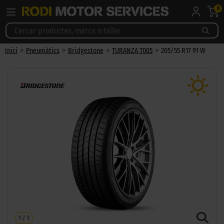
0
>
>
>
>
Inici
Pneumàtics
Bridgestone
TURANZA T005
205/55 R17 91 W
1
/
1