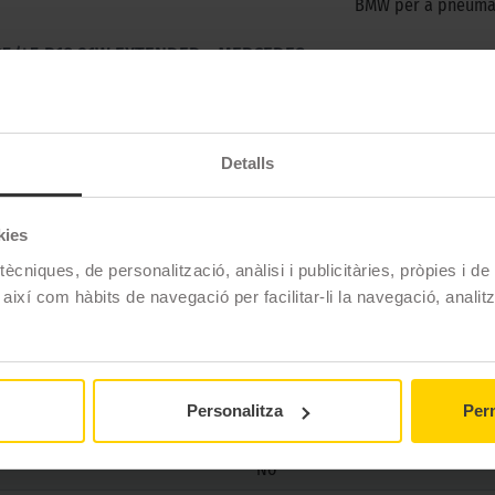
BMW per a pneumàt
25/45 R18 91W EXTENDED - MERCEDES
 per a cotxes de tipus turisme amb gran estabilitat i eficièn
en resistir contra l'aquaplaning.
Detalls
kies
Bridgestone
ècniques, de personalització, anàlisi i publicitàries, pròpies i d
 així com hàbits de navegació per facilitar-li la navegació, analit
TURANZA T005
225/45 R18 91 W
Estiu
Personalitza
Perm
No
No