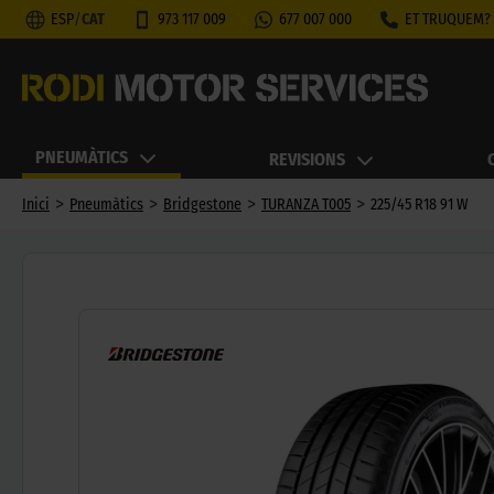
ESP
/
CAT
973 117 009
677 007 000
ET TRUQUEM?
PNEUMÀTICS
REVISIONS
>
>
>
>
Inici
Pneumàtics
Bridgestone
TURANZA T005
225/45 R18 91 W