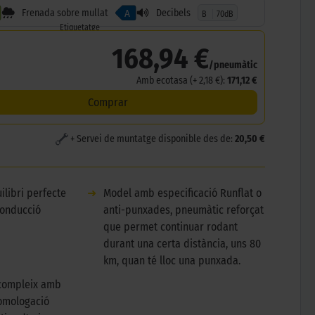
Frenada sobre mullat
Decibels
A
B
70dB
Etiquetatge
168,94 €
/pneumàtic
Amb ecotasa (+ 2,18 €):
171,12 €
Comprar
+ Servei de muntatge disponible des de:
20,50 €
ilibri perfecte
➜
Model amb especificació Runflat o
conducció
anti-punxades, pneumàtic reforçat
que permet continuar rodant
durant una certa distància, uns 80
km, quan té lloc una punxada.
compleix amb
omologació