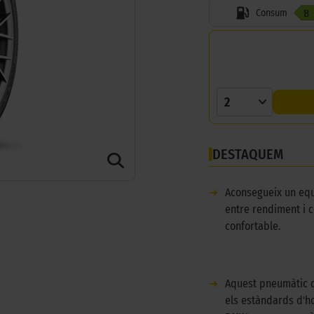
Consum
B
2
DESTAQUEM
➜
Aconsegueix un equ
entre rendiment i 
confortable.
➜
Aquest pneumàtic 
els estàndards d'h