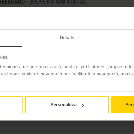
IVEGUARD -
205/55 R16 94W RUN FLAT
tic d'estiu que ofereix una estabilitat sense igual. Gràcies 
constant.
Detalls
kies
Bridgestone
ècniques, de personalització, anàlisi i publicitàries, pròpies i d
TURANZA T005-DRIVEGUARD
 així com hàbits de navegació per facilitar-li la navegació, analit
205/55 R16 94 W
Estiu
No
Personalitza
Perm
No