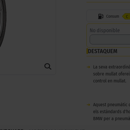
Consum
C
No disponible
DESTAQUEM
➜
La seva extraordin
sobre mullat oferei
control en mullat.
➜
Aquest pneumàtic 
els estàndards d'h
BMW per a pneumàt