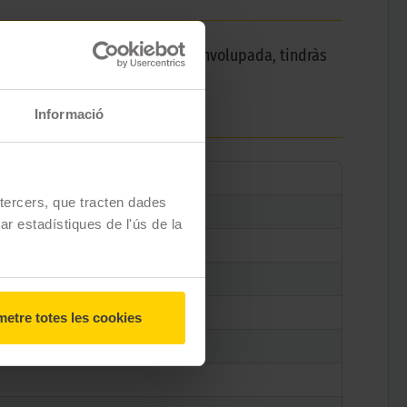
al seu dibuix i tecnologia desenvolupada, tindràs
Informació
e tercers, que tracten dades
zar estadístiques de l'ús de la
etre totes les cookies