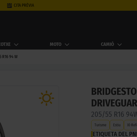
CITA PRÈVIA
COTXE
MOTO
CAMIÓ
5 R16 94 W
BRIDGESTO
DRIVEGUA
205/55 R16 94
Turisme
Estiu
Xl-Ref
ETIQUETA DEL P