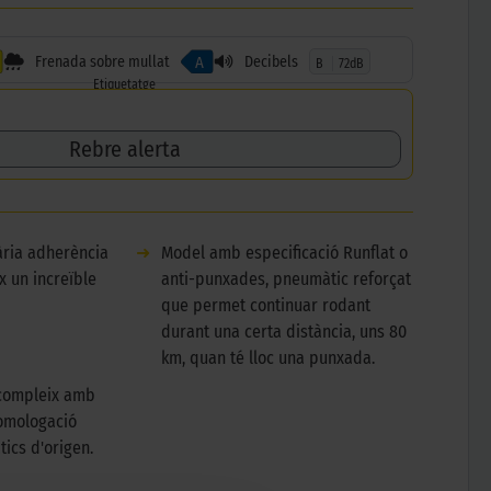
Frenada sobre mullat
Decibels
A
B
72dB
Etiquetatge
Rebre alerta
ària adherència
➜
Model amb especificació Runflat o
x un increïble
anti-punxades, pneumàtic reforçat
que permet continuar rodant
durant una certa distància, uns 80
km, quan té lloc una punxada.
compleix amb
omologació
ics d'origen.