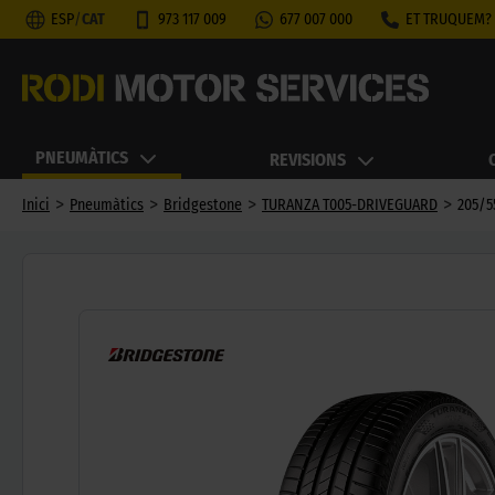
ESP
/
CAT
973 117 009
677 007 000
ET TRUQUEM?
PNEUMÀTICS
REVISIONS
>
>
>
>
Inici
Pneumàtics
Bridgestone
TURANZA T005-DRIVEGUARD
205/5