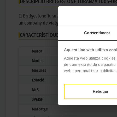
DESCRIPCIÓ BRIDGESTONE TURANZA T005-DR
El Bridgestone Turanza T005-Driveguard és un pneumà
un company de viatge amb un nivell de rendiment 
Consentiment
CARACTERÍSTIQUES TÈCNIQUES
Aquest lloc web utilitza coo
Marca
Aquesta web utilitza cookies t
Model
de connexió i/o de dispositiu,
Mesures
web i personalitzar publicitat.
Estació
M+S
Rebutjar
3PMSF
Marcatge