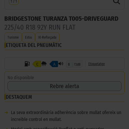
1
/
1
BRIDGESTONE TURANZA T005-DRIVEGUARD
225/40 R18 92Y RUN FLAT
Turisme
Estiu
Xl-Reforçada
ETIQUETA DEL PNEUMÀTIC
C
A
Etiquetatge
B
72dB
No disponible
Rebre alerta
DESTAQUEM
➜
La seva extraordinària adherència sobre mullat ofereix un
increïble control en mullat.