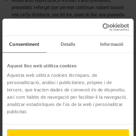
➜
Model amb especificació Runflat o anti-punxades,
pneumàtic reforçat que permet continuar rodant durant
una certa distància, uns 80 km, quan té lloc una punxada.
➜
Aquest pneumàtic compleix amb els estàndards
d'homologació BMW per a pneumàtics d'origen.
Consentiment
Detalls
Informació
DESCRIPCIÓ BRIDGESTONE TURANZA T005-DRIVEGUARD
-
225/40 R18 92Y RUN FLAT
Aquest lloc web utilitza cookies
El Bridgestone Turanza T005-Driveguard és un pneumàtic
Aquesta web utilitza cookies tècniques, de
d'estiu que ofereix una estabilitat sense igual. Gràcies al seu
personalització, anàlisi i publicitàries, pròpies i de
dibuix i tecnologia desenvolupada, tindràs un company de
tercers, que tracten dades de connexió i/o de dispositiu,
viatge amb un nivell de rendiment constant.
així com hàbits de navegació per facilitar-li la navegació,
analitzar estadístiques de l'ús de la web i personalitzar
CARACTERÍSTIQUES TÈCNIQUES
publicitat.
Marca
Bridgestone