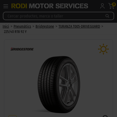
0
>
>
>
>
Inici
Pneumàtics
Bridgestone
TURANZA T005-DRIVEGUARD
225/40 R18 92 Y