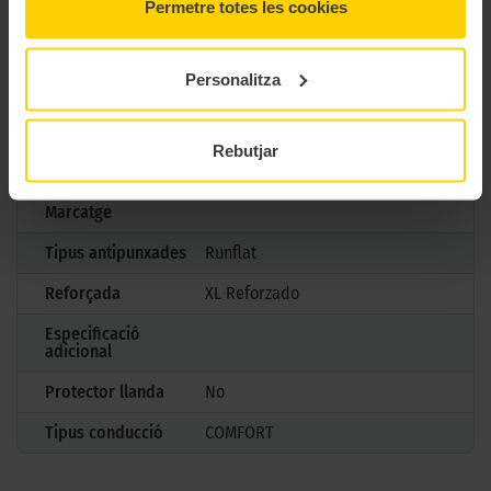
Permetre totes les cookies
Model
TURANZA T005-DRIVEGUARD
Mesures
225/40 R18 92 Y
Personalitza
Estació
Estiu
M+S
No
Rebutjar
3PMSF
No
Marcatge
Tipus antipunxades
Runflat
Reforçada
XL Reforzado
Especificació
adicional
Protector llanda
No
Tipus conducció
COMFORT