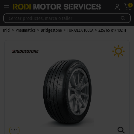
0
>
>
>
>
Inici
Pneumàtics
Bridgestone
TURANZA T005A
225/65 R17 102 H
1
/
1