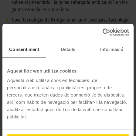
sobre el pneumàtic i la goma reforçada amb cautxú en les
galtes redueix les vibracions.
➜
Nova tecnologia de Bridgestone: amb l'exclusiva tecnologia
Nano Pro-Tech ™. Un polímer de sílice d'alta qualitat que fa
que l'adhesió a l'asfalt humit sigui més efectiva.
DESCRIPCIÓ BRIDGESTONE TURANZA T005A -
Consentiment
Detalls
Informació
225/65 R17 102H
Bridgestone Turanza T005A és un pneumàtic d'estiu per a
Aquest lloc web utilitza cookies
conductors que busquen una conducció equilibrada amb
Aquesta web utilitza cookies tècniques, de
manejabilitat, confort i adherència. És un pneumàtic que
personalització, anàlisi i publicitàries, pròpies i de
permet conduir a carreteres mullades amb total confiança.
tercers, que tracten dades de connexió i/o de dispositiu,
Proporciona una experiència de conducció superior. Amb més
així com hàbits de navegació per facilitar-li la navegació,
silenci, suavitat i confort.
analitzar estadístiques de l'ús de la web i personalitzar
publicitat.
CARACTERÍSTIQUES TÈCNIQUES