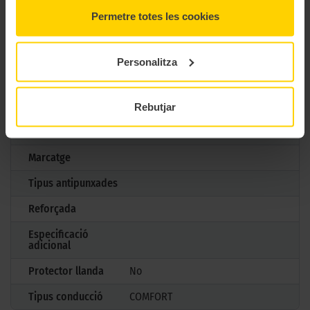
Marca
Bridgestone
Permetre totes les cookies
Model
TURANZA T005A
Mesures
225/65 R17 102 H
Personalitza
Estació
Estiu
M+S
No
Rebutjar
3PMSF
No
Marcatge
Tipus antipunxades
Reforçada
Especificació
adicional
Protector llanda
No
Tipus conducció
COMFORT