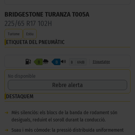
BRIDGESTONE TURANZA T005A
225/65 R17 102H
Turisme
Estiu
ETIQUETA DEL PNEUMÀTIC
B
B
Etiquetatge
B
69dB
No disponible
Rebre alerta
DESTAQUEM
➜
Més silenciós: els blocs de la banda de rodament són
desiguals, reduint el soroll durant la conducció.
➜
Suau i més còmode: la pressió distribuïda uniformement