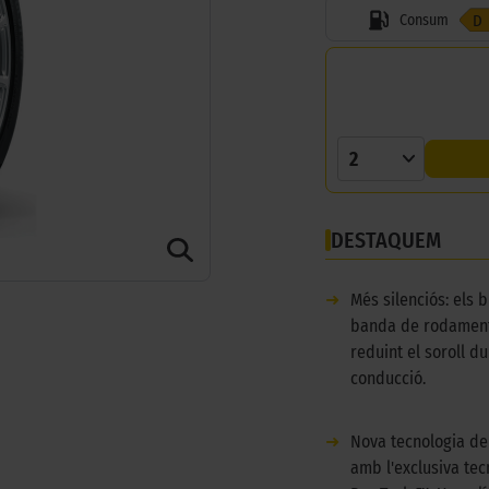
Consum
D
2
DESTAQUEM
➜
Més silenciós: els b
banda de rodament
reduint el soroll du
conducció.
➜
Nova tecnologia de
amb l'exclusiva te