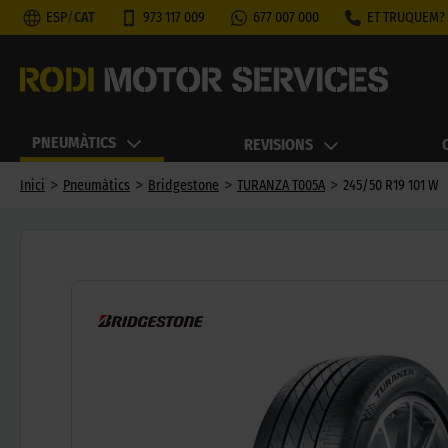
ESP
/
CAT
973 117 009
677 007 000
ET TRUQUEM?
PNEUMÀTICS
REVISIONS
>
>
>
>
Inici
Pneumàtics
Bridgestone
TURANZA T005A
245/50 R19 101 W