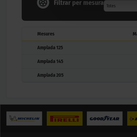
Filtrar per mesura
Totes
Mesures
M
Amplada
125
Amplada
145
Amplada
205