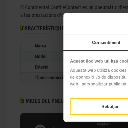
El Continental Conti.eContact es un pneumàtic d'es
a les prestacions d'una marca premium com Contin
CARACTERÍSTIQUES TÈCNIQUES
Consentiment
Marca
Model
Aquest lloc web utilitza coo
Estació
Aquesta web utilitza cookies t
de connexió i/o de dispositiu,
Tipus conducció
web i personalitzar publicitat.
5 MIDES DEL PNEUMÀTIC
CONTINENTAL CONTI.E
Rebutjar
Amplada