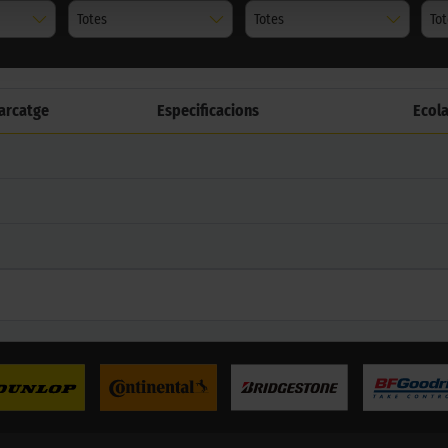
Totes
Totes
To
arcatge
Especificacions
Ecol