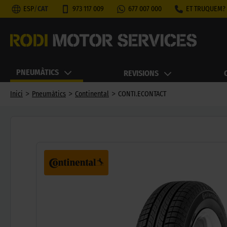
ESP
/
CAT
973 117 009
677 007 000
ET TRUQUEM?
PNEUMÀTICS
REVISIONS
>
>
>
Inici
Pneumàtics
Continental
CONTI.ECONTACT