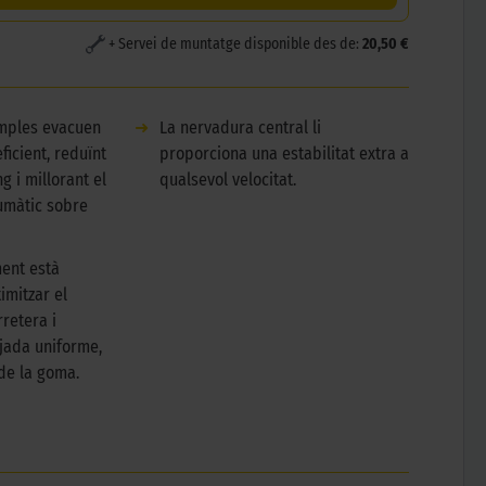
+ Servei de muntatge disponible des de:
20,50 €
amples evacuen
➜
La nervadura central li
ficient, reduïnt
proporciona una estabilitat extra a
g i millorant el
qualsevol velocitat.
umàtic sobre
ent està
imitzar el
retera i
jada uniforme,
de la goma.