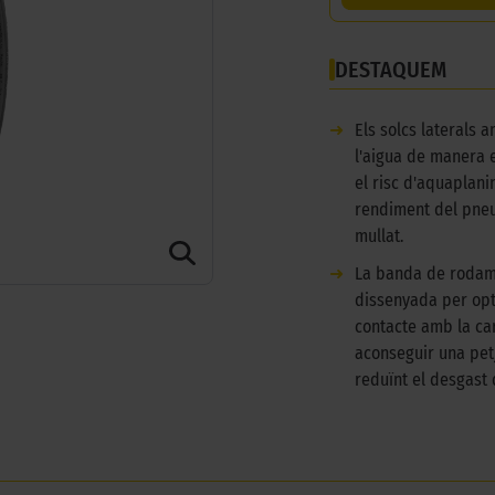
DESTAQUEM
➜
Els solcs laterals 
l'aigua de manera e
el risc d'aquaplanin
rendiment del pne
mullat.
➜
La banda de rodam
dissenyada per opt
contacte amb la car
aconseguir una pet
reduïnt el desgast 