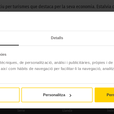
tiu per turismes que destaca per la seva economia. Estalvia c
ental.
Detalls
Continental
CONTI.ECONTACT
kies
Estiu
ècniques, de personalització, anàlisi i publicitàries, pròpies i d
 així com hàbits de navegació per facilitar-li la navegació, analit
CONTACT
Personalitza
Perm
Serie
Llanda
Índe