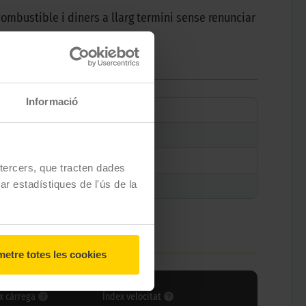
ombustible i diners a llarg termini sense renunciar
Informació
e tercers, que tracten dades
zar estadístiques de l'ús de la
etre totes les cookies
x càrrega
Índex velocitat