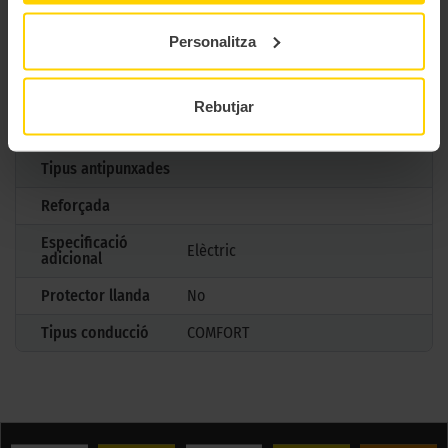
Estació
Estiu
Personalitza
M+S
No
3PMSF
No
Rebutjar
Marcatge
Tipus antipunxades
Reforçada
Especificació
Elèctric
adicional
Protector llanda
No
Tipus conducció
COMFORT