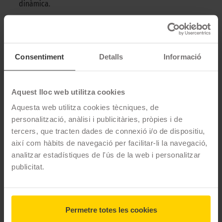
dinàmica.
➜
Proporciona una resistència baixa a la banda de rodament i
una adherència excel·lent.
DESCRIPCIÓ CONTINENTAL ECOCONTACT 6 -
Consentiment
Detalls
Informació
175/65 R15 84H
El Continental EcoContact 6 és un pneumàtic ideal per a una
Aquest lloc web utilitza cookies
conducció esportiva. Amb un control excepcional fins i tot a
Aquesta web utilitza cookies tècniques, de
velocitats vertiginoses, aquest pneumàtic et permet un confort
personalització, anàlisi i publicitàries, pròpies i de
sense límits en qualsevol situació.
tercers, que tracten dades de connexió i/o de dispositiu,
així com hàbits de navegació per facilitar-li la navegació,
CARACTERÍSTIQUES TÈCNIQUES
analitzar estadístiques de l'ús de la web i personalitzar
publicitat.
Marca
Continental
Model
ECOCONTACT 6
Permetre totes les cookies
Mesures
175/65 R15 84 H