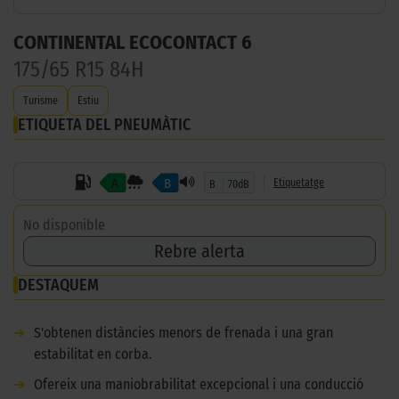
CONTINENTAL ECOCONTACT 6
175/65 R15 84H
Turisme
Estiu
ETIQUETA DEL PNEUMÀTIC
A
B
Etiquetatge
B
70dB
No disponible
Rebre alerta
DESTAQUEM
➜
S'obtenen distàncies menors de frenada i una gran
estabilitat en corba.
➜
Ofereix una maniobrabilitat excepcional i una conducció