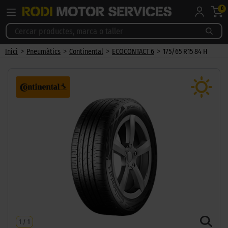
0
>
>
>
>
Inici
Pneumàtics
Continental
ECOCONTACT 6
175/65 R15 84 H
1
/
1