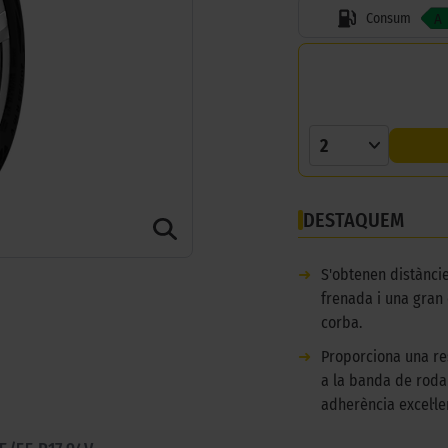
Consum
A
2
DESTAQUEM
➜
S'obtenen distànci
frenada i una gran 
corba.
➜
Proporciona una re
a la banda de roda
adherència excel·le