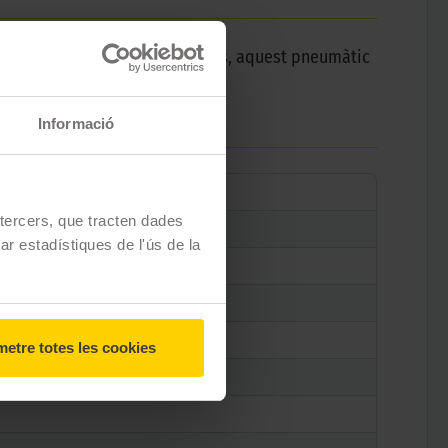
s i tot a velocitats vertiginoses, aquest pneumàtic
Informació
e tercers, que tracten dades
zar estadístiques de l'ús de la
etre totes les cookies