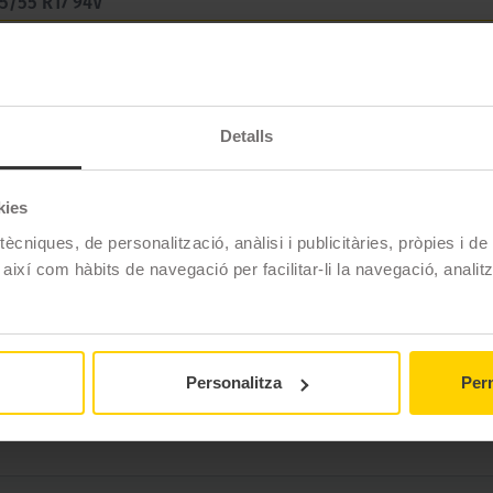
5/55 R17 94V
er a una conducció esportiva. Amb un control excepcional fin
ació.
Detalls
kies
Continental
ècniques, de personalització, anàlisi i publicitàries, pròpies i d
ECOCONTACT 6
 així com hàbits de navegació per facilitar-li la navegació, analit
215/55 R17 94 V
Estiu
No
Personalitza
Perm
No