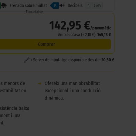
Frenada sobre mullat
Decibels
B
B
71dB
Etiquetatge
142,95 €
/pneumàtic
Amb ecotasa (+ 2,18 €):
145,13 €
Comprar
+ Servei de muntatge disponible des de:
20,50 €
es menors de
➜
Ofereix una maniobrabilitat
estabilitat en
excepcional i una conducció
dinàmica.
sistència baixa
ment i una
nt.