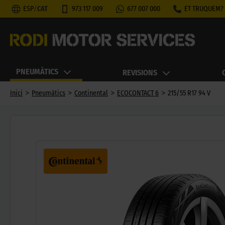
ESP
/
CAT
973 117 009
677 007 000
ET TRUQUEM?
PNEUMÀTICS
REVISIONS
>
>
>
>
Inici
Pneumàtics
Continental
ECOCONTACT 6
215/55 R17 94 V