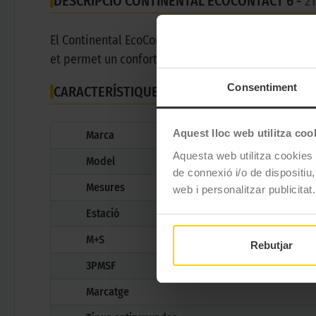
DESCRIPCIÓ CONTINENTAL ECOCONTACT 6 -
21
El Continental EcoContact 6 és un pneumàtic ideal p
et permet un confort sense límits en qualsevol situ
Consentiment
CARACTERÍSTIQUES TÈCNIQUES
Aquest lloc web utilitza coo
Marca
Aquesta web utilitza cookies t
Model
de connexió i/o de dispositiu,
Mesures
web i personalitzar publicitat.
Estació
M+S
Rebutjar
3PMSF
Marcatge